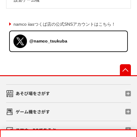
namco iiasつくば店の公式SNSアカウントはこちら！
@namco_tsukuba
先
あそび場をさがす
ゲーム機をさがす
スマホ・PCであそぶ