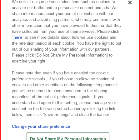
We collect unique personal identifiers such as cookies to
analyze our traffic and to personalize content and ads. We
イベント・キャンペーン
share information about your use of our website with our
analytics and advertising partners, who may combine it with
other information that you have provided to them or that they
have collected from your use of their services. Please click
"
here
" to see more details about how we use cookies and
関連会社
サステナビリティ
サイトポリシー
the retention period of each cookie. You have the right to opt
out of our sharing of your information with our partners.
プライバシーポリシー
ウェブアクセシビリティ方針と検証結果
Please click [Do Not Share My Personal Information] to
exercise your right.
お取引先さまとともに
食品のご提供について
カスタマーハラスメント対応方針
よくあるご質問・お問い合わせ
Please note that even if you have enabled the opt-out
preference signals , if you choose to allow the sharing of
cookies and other identifiers on the following setup banner,
you will be deemed to have consented to the sharing
regardless of the opt-out preference signals . If you
understand and agree to this setting, please manage your
consent on the following setup banner by clicking the link
below, then click 'Save Settings' and close the banner.
©Bandai Namco Amusement Inc.
©Bandai Namco Amusement Lab Inc.
Change your share preference
©Bandai Namco Experience Inc.
©HANAYASHIKI Co., Ltd. All Rights Reserved.
Do Not Share My Personal Information