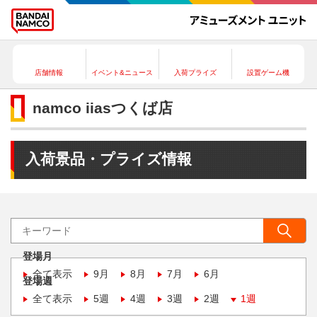
店舗情報
イベント&ニュース
入荷プライズ
設置ゲーム機
namco iiasつくば店
入荷景品・プライズ情報
登場月
全て表示
9月
8月
7月
6月
登場週
全て表示
5週
4週
3週
2週
1週