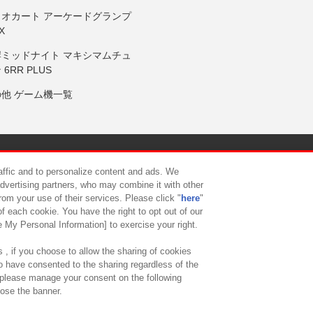
リオカート アーケードグランプ
X
岸ミッドナイト マキシマムチュ
 6RR PLUS
の他 ゲーム機一覧
サイトポリシー
プライバシーポリシー
ウェブアクセシビリティ方
raffic and to personalize content and ads. We
advertising partners, who may combine it with other
rom your use of their services. Please click "
here
"
供について
カスタマーハラスメント対応方針
よくあるご質問・
f each cookie. You have the right to opt out of our
e My Personal Information] to exercise your right.
 , if you choose to allow the sharing of cookies
to have consented to the sharing regardless of the
, please manage your consent on the following
lose the banner.
ndai Namco Amusement Lab Inc.
©Bandai Namco Experience Inc.
©HANAY