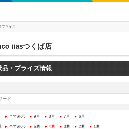
荷プライズ
mco iiasつくば店
景品・プライズ情報
月
全て表示
9月
8月
7月
6月
週
全て表示
5週
4週
3週
2週
1週