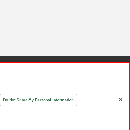
針と検証結果
お取引先さまとともに
お問い合わせ
Do Not Share My Personal Information
ASHIKI Co., Ltd. All Rights Reserved.