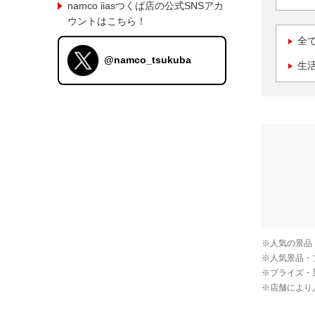
namco iiasつくば店の公式SNSアカ
ウントはこちら！
全
@namco_tsukuba
生