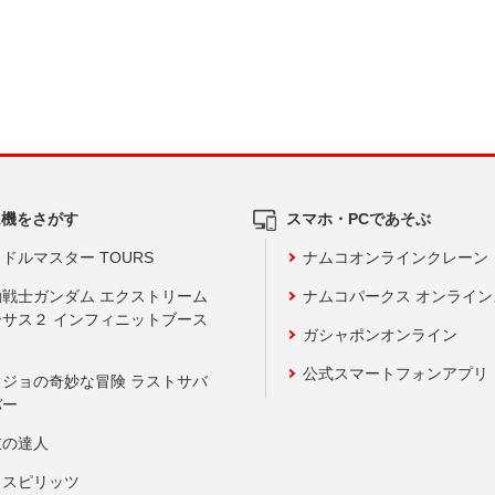
ム機をさがす
スマホ・PCであそぶ
ドルマスター TOURS
ナムコオンラインクレーン
動戦士ガンダム エクストリーム
ナムコパークス オンライ
ーサス２ インフィニットブース
ガシャポンオンライン
公式スマートフォンアプリ
ョジョの奇妙な冒険 ラストサバ
バー
鼓の達人
りスピリッツ