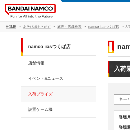
HOME
あそび場をさがす
施設・店舗検索
namco iiasつくば店
入
na
namco iiasつくば店
店舗情報
入荷
イベント&ニュース
入荷プライズ
設置ゲーム機
登場
登場