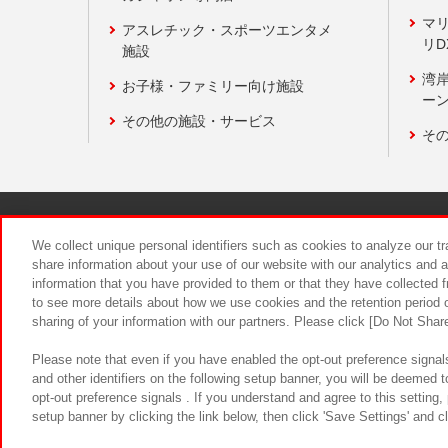
マ
アスレチック・スポーツエンタメ
リD
施設
湾
お子様・ファミリー向け施設
ーン
その他の施設・サービス
そ
関連会社
サステナビリティ
We collect unique personal identifiers such as cookies to analyze our t
share information about your use of our website with our analytics and 
information that you have provided to them or that they have collected f
食品のご提
to see more details about how we use cookies and the retention period o
sharing of your information with our partners. Please click [Do Not Shar
Please note that even if you have enabled the opt-out preference signals
and other identifiers on the following setup banner, you will be deemed 
opt-out preference signals . If you understand and agree to this setting
setup banner by clicking the link below, then click 'Save Settings' and c
©Bandai Namco Amusement Inc.
©Ba