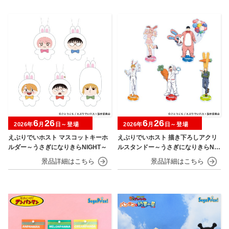
6
26
6
26
2026年
月
日～登場
2026年
月
日～登場
えぶりでいホスト マスコットキーホ
えぶりでいホスト 描き下ろしアクリ
ルダー～うさぎになりきらNIGHT～
ルスタンドー～うさぎになりきらNIG
HT～