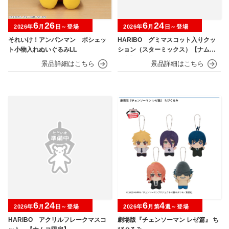
6
26
6
24
2026年
月
日～登場
2026年
月
日～登場
それいけ！アンパンマン ポシェッ
HARIBO グミマスコット入りクッ
ト小物入れぬいぐるみLL
ション（スターミックス）【ナムコ
限定】
6
24
6
4
2026年
月
日～登場
2026年
月第
週～登場
HARIBO アクリルフレークマスコ
劇場版『チェンソーマン レゼ篇』 ち