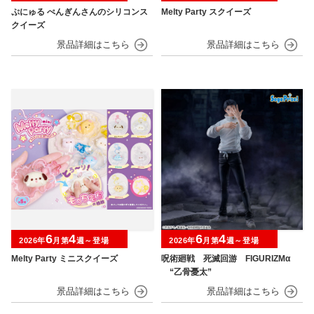
ぷにゅる ぺんぎんさんのシリコンス
Melty Party スクイーズ
クイーズ
6
4
6
4
2026年
月第
週～登場
2026年
月第
週～登場
Melty Party ミニスクイーズ
呪術廻戦 死滅回游 FIGURIZMα
“乙骨憂太”