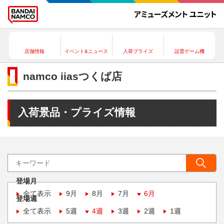
店舗情報
イベント&ニュース
入荷プライズ
設置ゲーム機
namco iiasつくば店
入荷景品・プライズ情報
登場月
全て表示
9月
8月
7月
6月
登場週
全て表示
5週
4週
3週
2週
1週