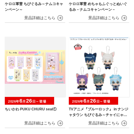
ケロロ軍曹 ちびぐるみ～ナムコキャ
ケロロ軍曹 めちゃもふぐっとぬいぐ
ンペーン～
るみ－ナムコキャンペーン－
6
26
6
26
2026年
月
日～登場
2026年
月
日～登場
ちいかわ PUKU CHURU seal①
TVアニメ『ブルーロック』 in ナンジ
ャタウン ちびぐるみ～チャイにゃFe
s～