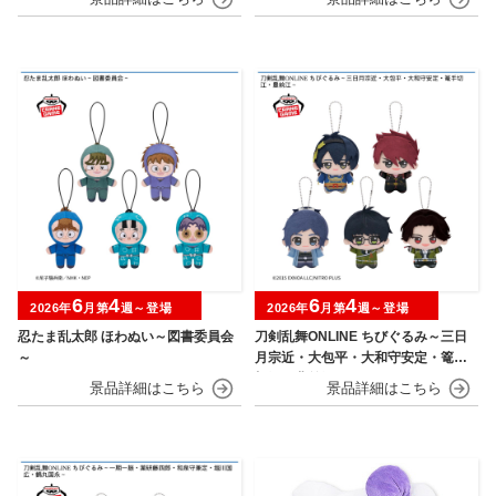
6
4
6
4
2026年
月第
週～登場
2026年
月第
週～登場
忍たま乱太郎 ほわぬい～図書委員会
刀剣乱舞ONLINE ちびぐるみ～三日
～
月宗近・大包平・大和守安定・篭手
切江・豊前江～