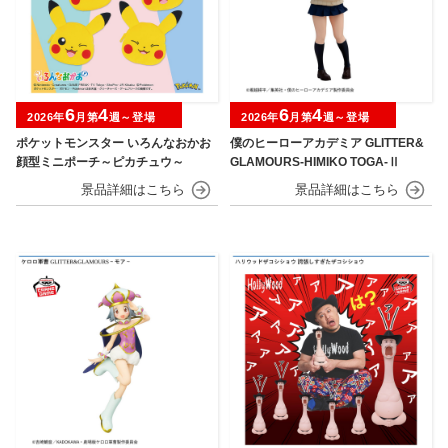
6
4
6
4
2026年
月第
週～登場
2026年
月第
週～登場
ポケットモンスター いろんなおかお
僕のヒーローアカデミア GLITTER&
顔型ミニポーチ～ピカチュウ～
GLAMOURS-HIMIKO TOGA-Ⅱ