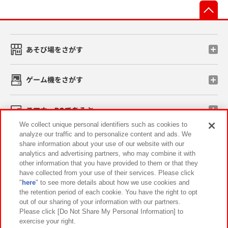
先
あそび場をさがす
ゲーム機をさがす
スマホ・PCであそぶ
We collect unique personal identifiers such as cookies to
analyze our traffic and to personalize content and ads. We
イベント・キャンペーン
share information about your use of our website with our
analytics and advertising partners, who may combine it with
other information that you have provided to them or that they
have collected from your use of their services. Please click
"
here
" to see more details about how we use cookies and
関連会社
サステナビリティ
サイトポリシー
the retention period of each cookie. You have the right to opt
out of our sharing of your information with our partners.
プライバシーポリシー
ウェブアクセシビリティ方針と検証結果
Please click [Do Not Share My Personal Information] to
exercise your right.
お取引先さまとともに
食品のご提供について