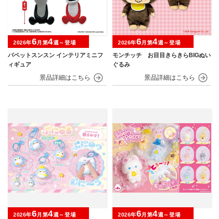
6
4
6
4
2026年
月第
週～登場
2026年
月第
週～登場
パペットスンスン インテリアミニフ
モンチッチ お目目きらきらBIGぬい
ィギュア
ぐるみ
6
4
6
4
2026年
月第
週～登場
2026年
月第
週～登場