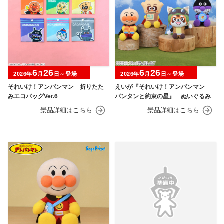
6
26
6
26
2026年
月
日～登場
2026年
月
日～登場
それいけ！アンパンマン 折りたた
えいが『それいけ！アンパンマン
みエコバッグVer.6
パンタンと約束の星』 ぬいぐるみ