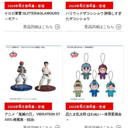
6
4
6
4
2026年
月第
週～登場
2026年
月第
週～登場
ケロロ軍曹 GLITTER&GLAMOURS
ハリウッドザコシショウ 誇張しすぎ
～モア～
たザコシショウ
6
4
6
4
2026年
月第
週～登場
2026年
月第
週～登場
アニメ「鬼滅の刃」 VIBRATION ST
忍たま乱太郎 ほわぬい～体育委員会
ARS-猗窩座・狛治-
～