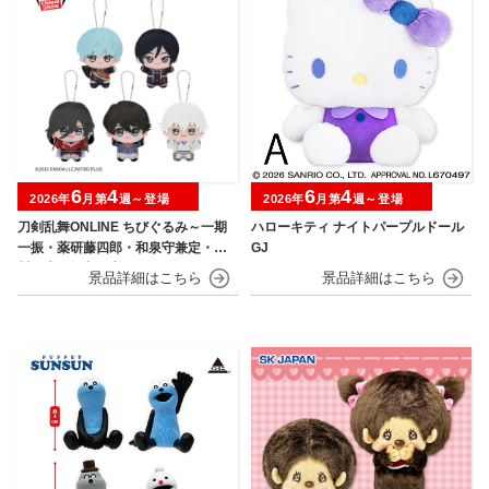
6
4
6
4
2026年
月第
週～登場
2026年
月第
週～登場
刀剣乱舞ONLINE ちびぐるみ～一期
ハローキティ ナイトパープルドール
一振・薬研藤四郎・和泉守兼定・堀
GJ
川国広・鶴丸国永～