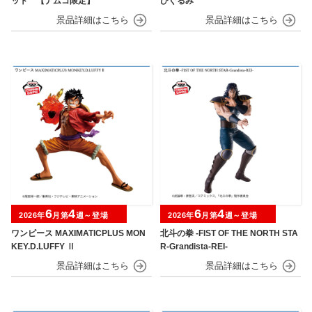
ット 【ナムコ限定】
びぐるみ
6
4
6
4
2026年
月第
週～登場
2026年
月第
週～登場
ワンピース MAXIMATICPLUS MON
北斗の拳 -FIST OF THE NORTH STA
KEY.D.LUFFY Ⅱ
R-Grandista-REI-