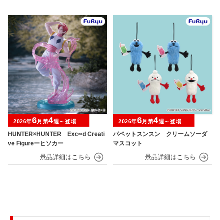
6
4
6
4
2026年
月第
週～登場
2026年
月第
週～登場
HUNTER×HUNTER Exc∞d Creati
パペットスンスン クリームソーダ
ve Figureーヒソカー
マスコット