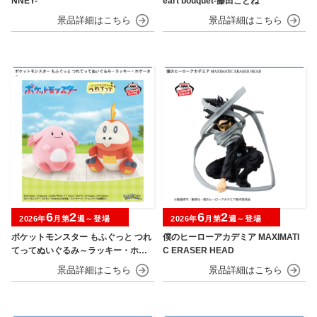
NNEY-
eart bouquet-藤田ことね
6
2
6
2
2026年
月第
週～登場
2026年
月第
週～登場
ポケットモンスター もふぐっと つれ
僕のヒーローアカデミア MAXIMATI
てってぬいぐるみ～ラッキー・ホゲ
C ERASER HEAD
ータ～