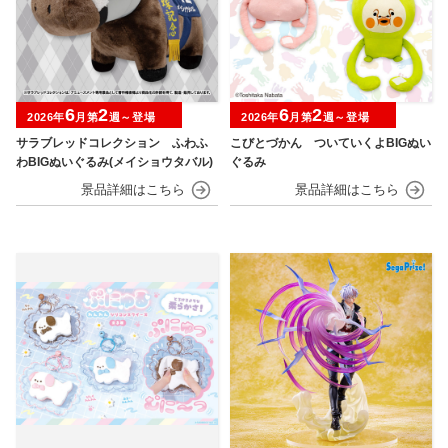
6
2
6
2
2026年
月第
週～登場
2026年
月第
週～登場
サラブレッドコレクション ふわふ
こびとづかん ついていくよBIGぬい
わBIGぬいぐるみ(メイショウタバル)
ぐるみ