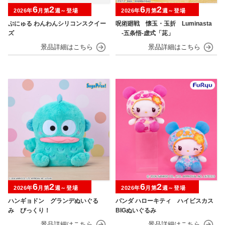
6
2
6
2
2026年
月第
週～登場
2026年
月第
週～登場
ぷにゅる わんわんシリコンスクイー
呪術廻戦 懐玉・玉折 Luminasta
ズ
‐五条悟‐虚式「茈」
6
2
6
2
2026年
月第
週～登場
2026年
月第
週～登場
ハンギョドン グランデぬいぐる
パンダ ハローキティ ハイビスカス
み びっくり！
BIGぬいぐるみ