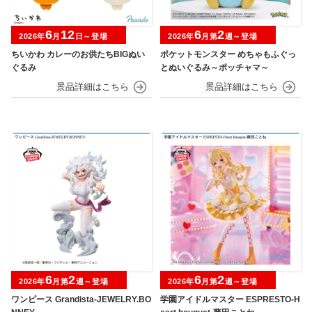
6
12
6
2
2026年
月
日～登場
2026年
月第
週～登場
ちいかわ カレーのお供たちBIGぬい
ポケットモンスター めちゃもふぐっ
ぐるみ
とぬいぐるみ～ポッチャマ～
6
2
6
2
2026年
月第
週～登場
2026年
月第
週～登場
ワンピース Grandista-JEWELRY.BO
学園アイドルマスター ESPRESTO-H