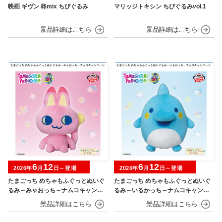
映画 ギヴン 柊mix ちびぐるみ
マリッジトキシン ちびぐるみvol.1
6
12
6
12
2026年
月
日～登場
2026年
月
日～登場
たまごっち めちゃもふぐっとぬいぐ
たまごっち めちゃもふぐっとぬいぐ
るみ～みゃおっち～ナムコキャンペ
るみ～いるかっち～ナムコキャンペ
ーン
ーン