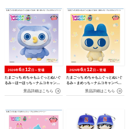
6
12
6
12
2026年
月
日～登場
2026年
月
日～登場
たまごっち めちゃもふぐっとぬいぐ
たまごっち めちゃもふぐっとぬいぐ
るみ～ほーほっち～ナムコキャンペ
るみ～まめっち～ナムコキャンペー
ーン
ン