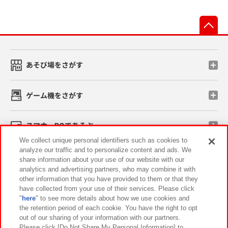
先
あそび場をさがす
ゲーム機をさがす
スマホ・PCであそぶ
We collect unique personal identifiers such as cookies to
analyze our traffic and to personalize content and ads. We
イベント・キャンペーン
share information about your use of our website with our
analytics and advertising partners, who may combine it with
other information that you have provided to them or that they
have collected from your use of their services. Please click
"
here
" to see more details about how we use cookies and
関連会社
サステナビリティ
サイトポリシー
the retention period of each cookie. You have the right to opt
out of our sharing of your information with our partners.
プライバシーポリシー
ウェブアクセシビリティ方針と検証結果
Please click [Do Not Share My Personal Information] to