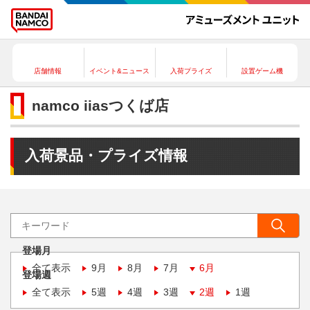
店舗情報
イベント&ニュース
入荷プライズ
設置ゲーム機
namco iiasつくば店
入荷景品・プライズ情報
登場月
全て表示
9月
8月
7月
6月
登場週
全て表示
5週
4週
3週
2週
1週