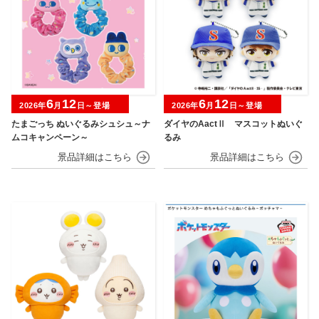
6
12
6
12
2026年
月
日～登場
2026年
月
日～登場
たまごっち ぬいぐるみシュシュ～ナ
ダイヤのAactⅡ マスコットぬいぐ
ムコキャンペーン～
るみ