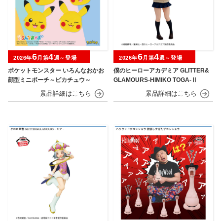
6
4
6
4
2026年
月第
週～登場
2026年
月第
週～登場
ポケットモンスター いろんなおかお
僕のヒーローアカデミア GLITTER&
顔型ミニポーチ～ピカチュウ～
GLAMOURS-HIMIKO TOGA-Ⅱ