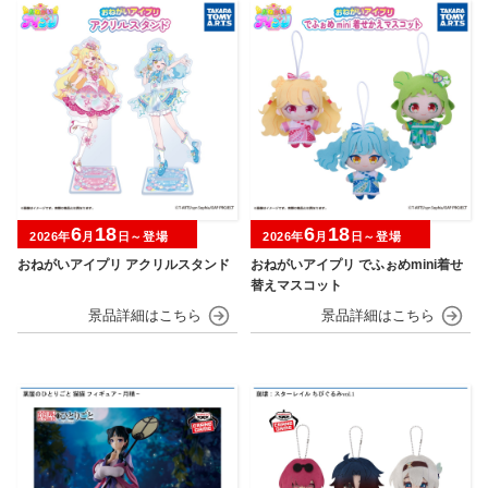
6
18
6
18
2026年
月
日～登場
2026年
月
日～登場
おねがいアイプリ アクリルスタンド
おねがいアイプリ でふぉめmini着せ
替えマスコット