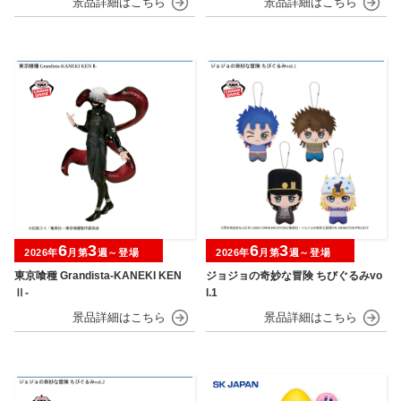
6
3
6
3
2026年
月第
週～登場
2026年
月第
週～登場
東京喰種 Grandista-KANEKI KEN
ジョジョの奇妙な冒険 ちびぐるみvo
Ⅱ-
l.1