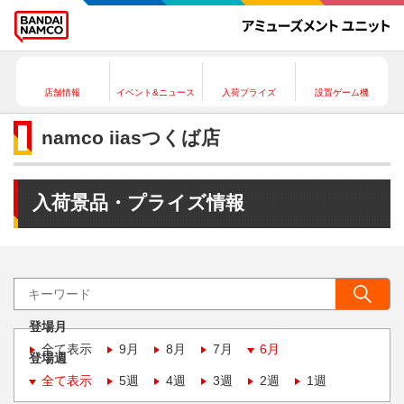
店舗情報
イベント&ニュース
入荷プライズ
設置ゲーム機
namco iiasつくば店
入荷景品・プライズ情報
登場月
全て表示
9月
8月
7月
6月
登場週
全て表示
5週
4週
3週
2週
1週