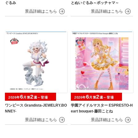
ぐるみ
とぬいぐるみ～ポッチャマ～
6
2
6
2
2026年
月第
週～登場
2026年
月第
週～登場
ワンピース Grandista-JEWELRY.BO
学園アイドルマスター ESPRESTO-H
NNEY-
eart bouquet-藤田ことね