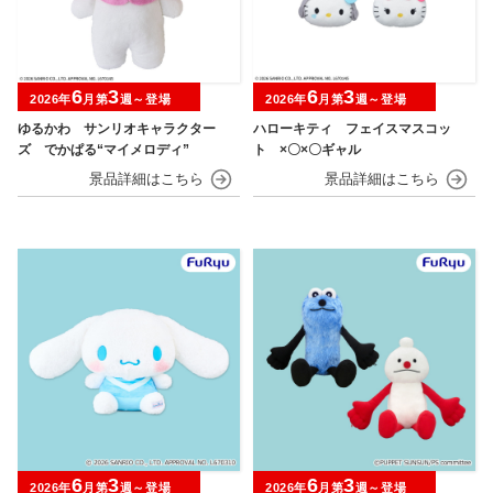
6
3
6
3
2026年
月第
週～登場
2026年
月第
週～登場
ゆるかわ サンリオキャラクター
ハローキティ フェイスマスコッ
ズ でかぱる“マイメロディ”
ト ×〇×〇ギャル
6
3
6
3
2026年
月第
週～登場
2026年
月第
週～登場