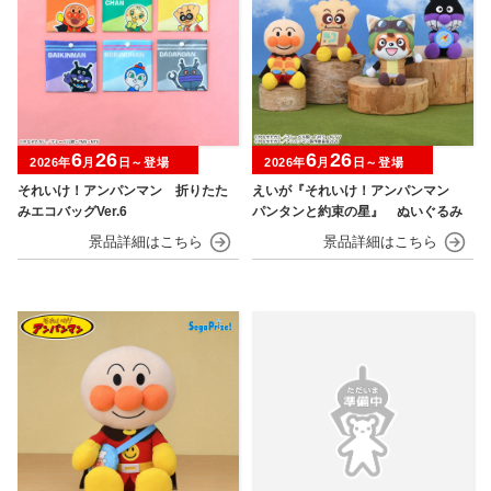
6
26
6
26
2026年
月
日～登場
2026年
月
日～登場
それいけ！アンパンマン 折りたた
えいが『それいけ！アンパンマン
みエコバッグVer.6
パンタンと約束の星』 ぬいぐるみ