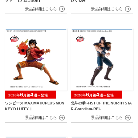
ット 【ナムコ限定】
びぐるみ
6
4
6
4
2026年
月第
週～登場
2026年
月第
週～登場
ワンピース MAXIMATICPLUS MON
北斗の拳 -FIST OF THE NORTH STA
KEY.D.LUFFY Ⅱ
R-Grandista-REI-