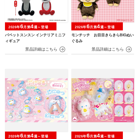
6
4
6
4
2026年
月第
週～登場
2026年
月第
週～登場
パペットスンスン インテリアミニフ
モンチッチ お目目きらきらBIGぬい
ィギュア
ぐるみ
6
4
6
4
2026年
月第
週～登場
2026年
月第
週～登場