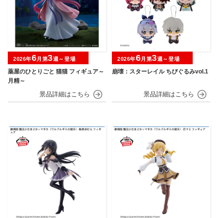
6
3
6
3
2026年
月第
週～登場
2026年
月第
週～登場
薬屋のひとりごと 猫猫 フィギュア～
崩壊：スターレイル ちびぐるみvol.1
月精～