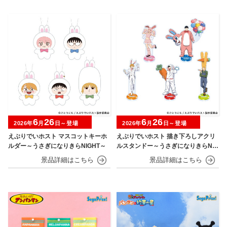
6
26
6
26
2026年
月
日～登場
2026年
月
日～登場
えぶりでいホスト マスコットキーホ
えぶりでいホスト 描き下ろしアクリ
ルダー～うさぎになりきらNIGHT～
ルスタンドー～うさぎになりきらNIG
HT～