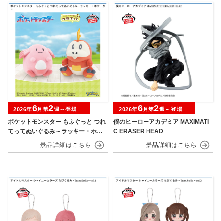
6
2
6
2
2026年
月第
週～登場
2026年
月第
週～登場
ポケットモンスター もふぐっと つれ
僕のヒーローアカデミア MAXIMATI
てってぬいぐるみ～ラッキー・ホゲ
C ERASER HEAD
ータ～