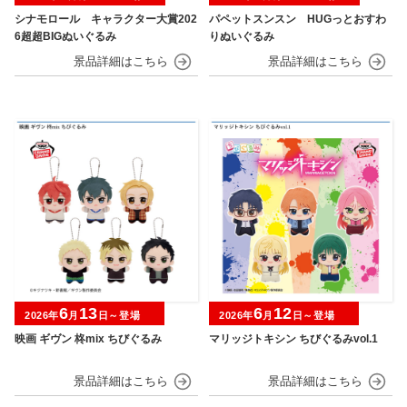
シナモロール キャラクター大賞202
パペットスンスン HUGっとおすわ
6超超BIGぬいぐるみ
りぬいぐるみ
6
13
6
12
2026年
月
日～登場
2026年
月
日～登場
映画 ギヴン 柊mix ちびぐるみ
マリッジトキシン ちびぐるみvol.1