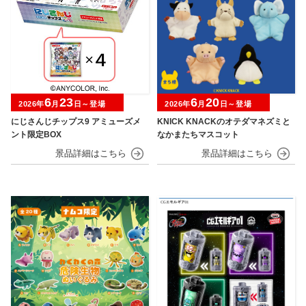
6
23
6
20
2026年
月
日～登場
2026年
月
日～登場
にじさんじチップス9 アミューズメ
KNICK KNACKのオテダマネズミと
ント限定BOX
なかまたちマスコット