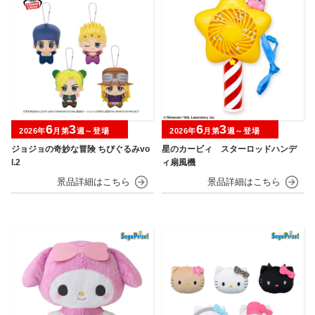
6
3
6
3
2026年
月第
週～登場
2026年
月第
週～登場
ジョジョの奇妙な冒険 ちびぐるみvo
星のカービィ スターロッドハンデ
l.2
ィ扇風機