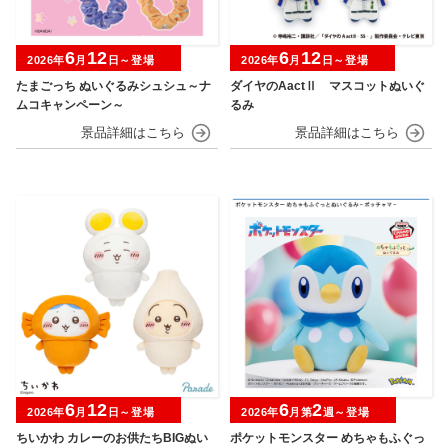
6
12
6
12
2026年
月
日～登場
2026年
月
日～登場
たまごっち ぬいぐるみシュシュ～ナ
ダイヤのAactⅡ マスコットぬいぐ
ムコキャンペーン～
るみ
6
12
6
2
2026年
月
日～登場
2026年
月第
週～登場
ちいかわ カレーのお供たちBIGぬい
ポケットモンスター めちゃもふぐっ