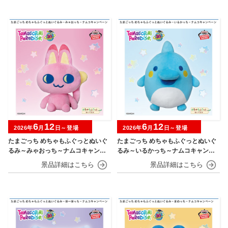
6
12
6
12
2026年
月
日～登場
2026年
月
日～登場
たまごっち めちゃもふぐっとぬいぐ
たまごっち めちゃもふぐっとぬいぐ
るみ～みゃおっち～ナムコキャンペ
るみ～いるかっち～ナムコキャンペ
ーン
ーン