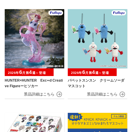
6
4
6
4
2026年
月第
週～登場
2026年
月第
週～登場
HUNTER×HUNTER Exc∞d Creati
パペットスンスン クリームソーダ
ve Figureーヒソカー
マスコット