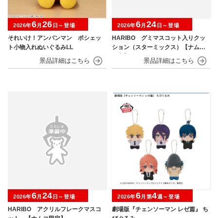
6
26
6
24
2026年
月
日～登場
2026年
月
日～登場
それいけ！アンパンマン ポシェッ
HARIBO グミマスコット入りクッ
ト小物入れぬいぐるみLL
ション（スターミックス）【ナムコ
限定】
6
24
6
4
2026年
月
日～登場
2026年
月第
週～登場
HARIBO アクリルフレークマスコ
劇場版『チェンソーマン レゼ篇』 ち