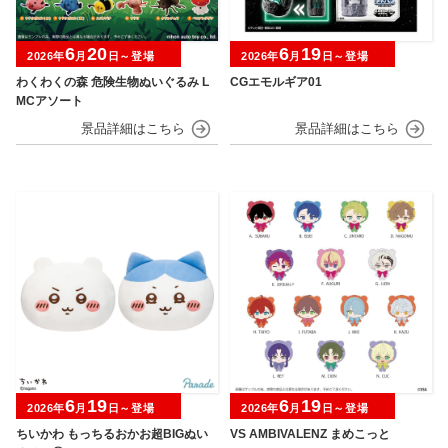
6
20
6
19
2026年
月
日～登場
2026年
月
日～登場
わくわくの森 危険生物ぬいぐるみ L
CGエモルギア01
MCアソート
6
19
6
19
2026年
月
日～登場
2026年
月
日～登場
ちいかわ もっちるおかお超BIGぬい
VS AMBIVALENZ まめこっと