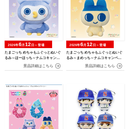
6
12
6
12
2026年
月
日～登場
2026年
月
日～登場
たまごっち めちゃもふぐっとぬいぐ
たまごっち めちゃもふぐっとぬいぐ
るみ～ほーほっち～ナムコキャンペ
るみ～まめっち～ナムコキャンペー
ーン
ン