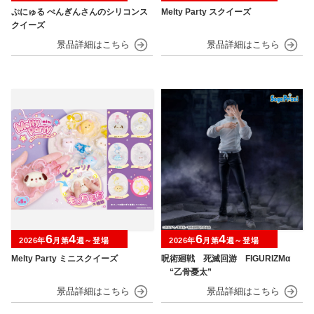
ぷにゅる ぺんぎんさんのシリコンス
Melty Party スクイーズ
クイーズ
6
4
6
4
2026年
月第
週～登場
2026年
月第
週～登場
Melty Party ミニスクイーズ
呪術廻戦 死滅回游 FIGURIZMα
“乙骨憂太”