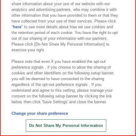
share information about your use of our website with our
6
2
6
2
2026年
月第
週～登場
2026年
月第
週～登場
analytics and advertising partners, who may combine it with
other information that you have provided to them or that they
サラブレッドコレクション ふわふ
こびとづかん ついていくよBIGぬい
have collected from your use of their services. Please click
わBIGぬいぐるみ(メイショウタバル)
ぐるみ
"
here
" to see more details about how we use cookies and
the retention period of each cookie. You have the right to opt
out of our sharing of your information with our partners.
Please click [Do Not Share My Personal Information] to
exercise your right.
Please note that even if you have enabled the opt-out
preference signals , if you choose to allow the sharing of
cookies and other identifiers on the following setup banner,
you will be deemed to have consented to the sharing
regardless of the opt-out preference signals . If you
understand and agree to this setting, please manage your
consent on the following setup banner by clicking the link
below, then click 'Save Settings' and close the banner.
Change your share preference
6
2
6
2
2026年
月第
週～登場
2026年
月第
週～登場
ぷにゅる わんわんシリコンスクイー
呪術廻戦 懐玉・玉折 Luminasta
Do Not Share My Personal Information
ズ
‐五条悟‐虚式「茈」