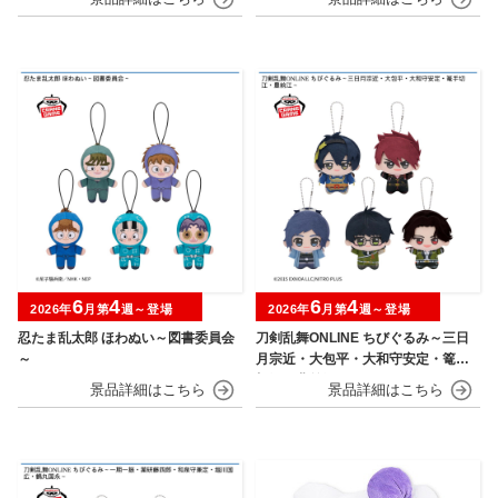
6
4
6
4
2026年
月第
週～登場
2026年
月第
週～登場
忍たま乱太郎 ほわぬい～図書委員会
刀剣乱舞ONLINE ちびぐるみ～三日
～
月宗近・大包平・大和守安定・篭手
切江・豊前江～