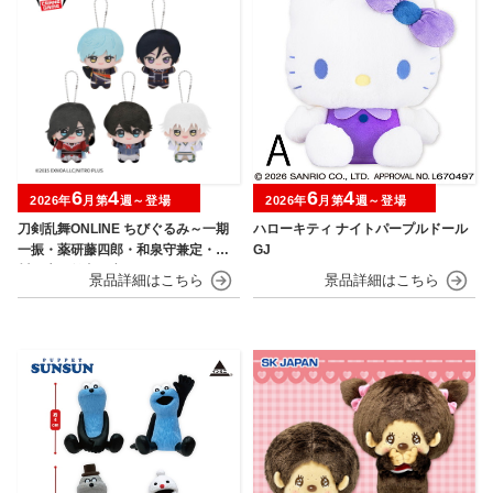
6
4
6
4
2026年
月第
週～登場
2026年
月第
週～登場
刀剣乱舞ONLINE ちびぐるみ～一期
ハローキティ ナイトパープルドール
一振・薬研藤四郎・和泉守兼定・堀
GJ
川国広・鶴丸国永～