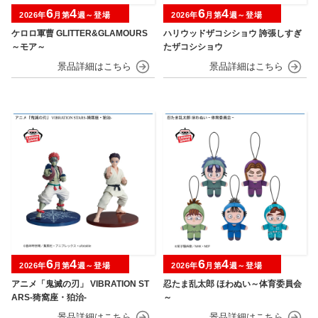
6
4
6
4
2026年
月第
週～登場
2026年
月第
週～登場
ケロロ軍曹 GLITTER&GLAMOURS
ハリウッドザコシショウ 誇張しすぎ
～モア～
たザコシショウ
6
4
6
4
2026年
月第
週～登場
2026年
月第
週～登場
アニメ「鬼滅の刃」 VIBRATION ST
忍たま乱太郎 ほわぬい～体育委員会
ARS-猗窩座・狛治-
～