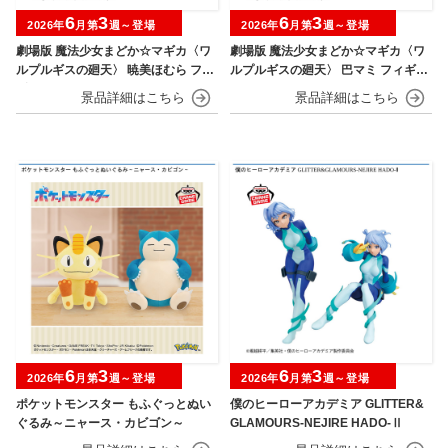
6
3
6
3
2026年
月第
週～登場
2026年
月第
週～登場
劇場版 魔法少女まどか☆マギカ〈ワ
劇場版 魔法少女まどか☆マギカ〈ワ
ルプルギスの廻天〉 暁美ほむら フィ
ルプルギスの廻天〉 巴マミ フィギュ
ギュア
ア
6
3
6
3
2026年
月第
週～登場
2026年
月第
週～登場
ポケットモンスター もふぐっとぬい
僕のヒーローアカデミア GLITTER&
ぐるみ～ニャース・カビゴン～
GLAMOURS-NEJIRE HADO-Ⅱ