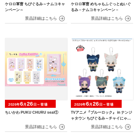
ケロロ軍曹 ちびぐるみ～ナムコキャ
ケロロ軍曹 めちゃもふぐっとぬいぐ
ンペーン～
るみ－ナムコキャンペーン－
6
26
6
26
2026年
月
日～登場
2026年
月
日～登場
ちいかわ PUKU CHURU seal①
TVアニメ『ブルーロック』 in ナンジ
ャタウン ちびぐるみ～チャイにゃFe
s～