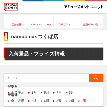
店舗情報
イベント&ニュース
入荷プライズ
設置ゲーム機
namco iiasつくば店
入荷景品・プライズ情報
登場月
全て表示
9月
8月
7月
6月
登場週
全て表示
5週
4週
3週
2週
1週