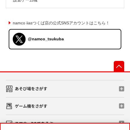
namco iiasつくば店の公式SNSアカウントはこちら！
@namco_tsukuba
先
あそび場をさがす
ゲーム機をさがす
スマホ・PCであそぶ