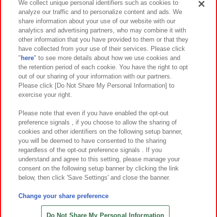
We collect unique personal identifiers such as cookies to
analyze our traffic and to personalize content and ads. We
イベント・キャンペーン
share information about your use of our website with our
analytics and advertising partners, who may combine it with
other information that you have provided to them or that they
have collected from your use of their services. Please click
"
here
" to see more details about how we use cookies and
関連会社
サステナビリティ
サイトポリシー
the retention period of each cookie. You have the right to opt
out of our sharing of your information with our partners.
プライバシーポリシー
ウェブアクセシビリティ方針と検証結果
Please click [Do Not Share My Personal Information] to
exercise your right.
お取引先さまとともに
食品のご提供について
カスタマーハラスメント対応方針
よくあるご質問・お問い合わせ
Please note that even if you have enabled the opt-out
preference signals , if you choose to allow the sharing of
cookies and other identifiers on the following setup banner,
you will be deemed to have consented to the sharing
regardless of the opt-out preference signals . If you
understand and agree to this setting, please manage your
consent on the following setup banner by clicking the link
below, then click 'Save Settings' and close the banner.
©Bandai Namco Amusement Inc.
©Bandai Namco Amusement Lab Inc.
Change your share preference
©Bandai Namco Experience Inc.
©HANAYASHIKI Co., Ltd. All Rights Reserved.
Do Not Share My Personal Information