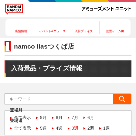
店舗情報
イベント&ニュース
入荷プライズ
設置ゲーム機
namco iiasつくば店
入荷景品・プライズ情報
登場月
全て表示
9月
8月
7月
6月
登場週
全て表示
5週
4週
3週
2週
1週