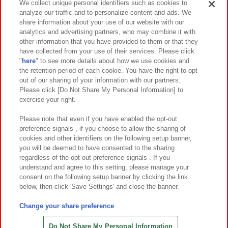
We collect unique personal identifiers such as cookies to
analyze our traffic and to personalize content and ads. We
イベント・キャンペーン
share information about your use of our website with our
analytics and advertising partners, who may combine it with
other information that you have provided to them or that they
have collected from your use of their services. Please click
"
here
" to see more details about how we use cookies and
関連会社
サステナビリティ
サイトポリシー
the retention period of each cookie. You have the right to opt
out of our sharing of your information with our partners.
プライバシーポリシー
ウェブアクセシビリティ方針と検証結果
Please click [Do Not Share My Personal Information] to
exercise your right.
お取引先さまとともに
食品のご提供について
カスタマーハラスメント対応方針
よくあるご質問・お問い合わせ
Please note that even if you have enabled the opt-out
preference signals , if you choose to allow the sharing of
cookies and other identifiers on the following setup banner,
you will be deemed to have consented to the sharing
regardless of the opt-out preference signals . If you
understand and agree to this setting, please manage your
consent on the following setup banner by clicking the link
below, then click 'Save Settings' and close the banner.
©Bandai Namco Amusement Inc.
©Bandai Namco Amusement Lab Inc.
Change your share preference
©Bandai Namco Experience Inc.
©HANAYASHIKI Co., Ltd. All Rights Reserved.
Do Not Share My Personal Information