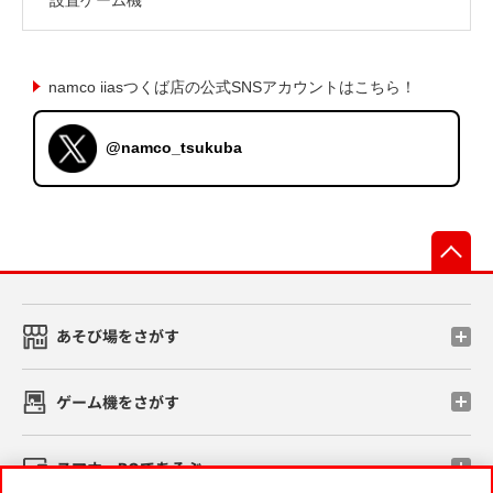
namco iiasつくば店の公式SNSアカウントはこちら！
@namco_tsukuba
先
あそび場をさがす
ゲーム機をさがす
スマホ・PCであそぶ