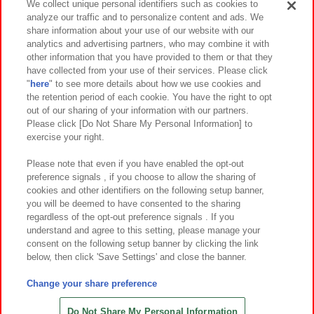
We collect unique personal identifiers such as cookies to
analyze our traffic and to personalize content and ads. We
イベント・キャンペーン
share information about your use of our website with our
analytics and advertising partners, who may combine it with
other information that you have provided to them or that they
have collected from your use of their services. Please click
"
here
" to see more details about how we use cookies and
関連会社
サステナビリティ
サイトポリシー
the retention period of each cookie. You have the right to opt
out of our sharing of your information with our partners.
プライバシーポリシー
ウェブアクセシビリティ方針と検証結果
Please click [Do Not Share My Personal Information] to
exercise your right.
お取引先さまとともに
食品のご提供について
カスタマーハラスメント対応方針
よくあるご質問・お問い合わせ
Please note that even if you have enabled the opt-out
preference signals , if you choose to allow the sharing of
cookies and other identifiers on the following setup banner,
you will be deemed to have consented to the sharing
regardless of the opt-out preference signals . If you
understand and agree to this setting, please manage your
consent on the following setup banner by clicking the link
below, then click 'Save Settings' and close the banner.
©Bandai Namco Amusement Inc.
©Bandai Namco Amusement Lab Inc.
Change your share preference
©Bandai Namco Experience Inc.
©HANAYASHIKI Co., Ltd. All Rights Reserved.
Do Not Share My Personal Information