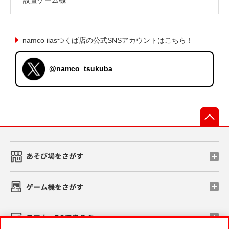
namco iiasつくば店の公式SNSアカウントはこちら！
@namco_tsukuba
先
あそび場をさがす
ゲーム機をさがす
スマホ・PCであそぶ