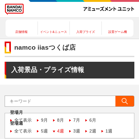
店舗情報
イベント&ニュース
入荷プライズ
設置ゲーム機
namco iiasつくば店
入荷景品・プライズ情報
登場月
全て表示
9月
8月
7月
6月
登場週
全て表示
5週
4週
3週
2週
1週