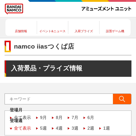
店舗情報
イベント&ニュース
入荷プライズ
設置ゲーム機
namco iiasつくば店
入荷景品・プライズ情報
登場月
全て表示
9月
8月
7月
6月
登場週
全て表示
5週
4週
3週
2週
1週