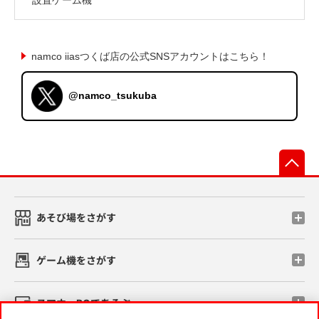
namco iiasつくば店の公式SNSアカウントはこちら！
@namco_tsukuba
先
あそび場をさがす
ゲーム機をさがす
スマホ・PCであそぶ