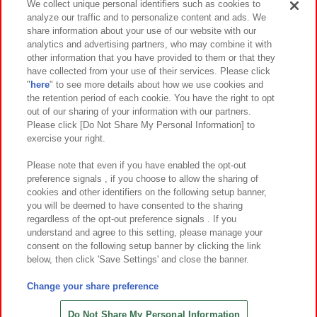
We collect unique personal identifiers such as cookies to
analyze our traffic and to personalize content and ads. We
イベント・キャンペーン
share information about your use of our website with our
analytics and advertising partners, who may combine it with
other information that you have provided to them or that they
have collected from your use of their services. Please click
"
here
" to see more details about how we use cookies and
関連会社
サステナビリティ
サイトポリシー
the retention period of each cookie. You have the right to opt
out of our sharing of your information with our partners.
プライバシーポリシー
ウェブアクセシビリティ方針と検証結果
Please click [Do Not Share My Personal Information] to
exercise your right.
お取引先さまとともに
食品のご提供について
カスタマーハラスメント対応方針
よくあるご質問・お問い合わせ
Please note that even if you have enabled the opt-out
preference signals , if you choose to allow the sharing of
cookies and other identifiers on the following setup banner,
you will be deemed to have consented to the sharing
regardless of the opt-out preference signals . If you
understand and agree to this setting, please manage your
consent on the following setup banner by clicking the link
below, then click 'Save Settings' and close the banner.
©Bandai Namco Amusement Inc.
©Bandai Namco Amusement Lab Inc.
Change your share preference
©Bandai Namco Experience Inc.
©HANAYASHIKI Co., Ltd. All Rights Reserved.
Do Not Share My Personal Information