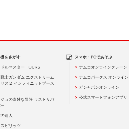
ム機をさがす
スマホ・PCであそぶ
ドルマスター TOURS
ナムコオンラインクレーン
動戦士ガンダム エクストリーム
ナムコパークス オンライ
ーサス２ インフィニットブース
ガシャポンオンライン
公式スマートフォンアプリ
ョジョの奇妙な冒険 ラストサバ
バー
鼓の達人
りスピリッツ