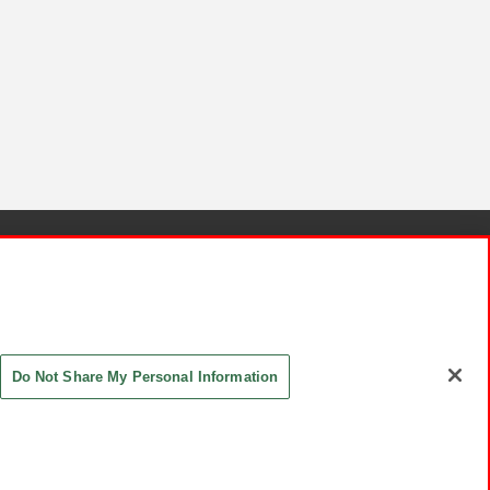
針と検証結果
お取引先さまとともに
お問い合わせ
Do Not Share My Personal Information
ASHIKI Co., Ltd. All Rights Reserved.