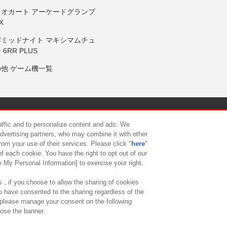
リオカート アーケードグランプ
X
岸ミッドナイト マキシマムチュ
 6RR PLUS
の他 ゲーム機一覧
サイトポリシー
プライバシーポリシー
ウェブアクセシビリティ方
raffic and to personalize content and ads. We
advertising partners, who may combine it with other
rom your use of their services. Please click "
here
"
供について
カスタマーハラスメント対応方針
よくあるご質問・
f each cookie. You have the right to opt out of our
e My Personal Information] to exercise your right.
 , if you choose to allow the sharing of cookies
to have consented to the sharing regardless of the
, please manage your consent on the following
lose the banner.
ndai Namco Amusement Lab Inc.
©Bandai Namco Experience Inc.
©HANAY