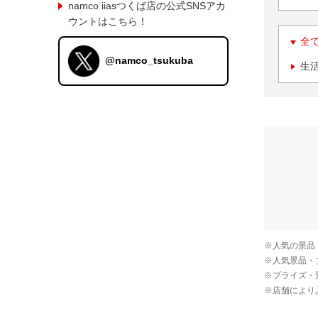
namco iiasつくば店の公式SNSアカ
ウントはこちら！
全
@namco_tsukuba
生