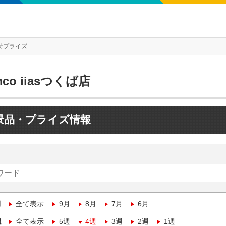
荷プライズ
mco iiasつくば店
景品・プライズ情報
月
全て表示
9月
8月
7月
6月
週
全て表示
5週
4週
3週
2週
1週