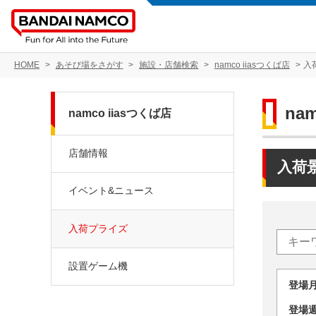
HOME
あそび場をさがす
施設・店舗検索
namco iiasつくば店
入
na
namco iiasつくば店
店舗情報
入荷
イベント&ニュース
入荷プライズ
設置ゲーム機
登場
登場