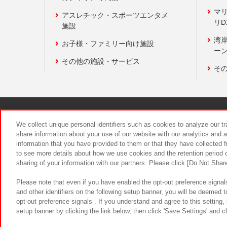
マ
アスレチック・スポーツエンタメ
リD
施設
湾
お子様・ファミリー向け施設
ーン
その他の施設・サービス
そ
関連会社
サステナビリティ
We collect unique personal identifiers such as cookies to analyze our t
share information about your use of our website with our analytics and 
information that you have provided to them or that they have collected f
食品のご提
to see more details about how we use cookies and the retention period o
sharing of your information with our partners. Please click [Do Not Shar
Please note that even if you have enabled the opt-out preference signals
and other identifiers on the following setup banner, you will be deemed 
opt-out preference signals . If you understand and agree to this setting
setup banner by clicking the link below, then click 'Save Settings' and c
©Bandai Namco Amusement Inc.
©Ba