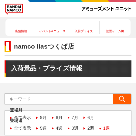
店舗情報
イベント&ニュース
入荷プライズ
設置ゲーム機
namco iiasつくば店
入荷景品・プライズ情報
登場月
全て表示
9月
8月
7月
6月
登場週
全て表示
5週
4週
3週
2週
1週