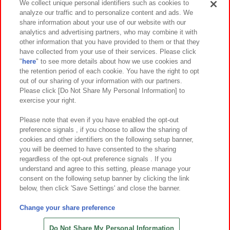
We collect unique personal identifiers such as cookies to
analyze our traffic and to personalize content and ads. We
イベント・キャンペーン
share information about your use of our website with our
analytics and advertising partners, who may combine it with
other information that you have provided to them or that they
have collected from your use of their services. Please click
"
here
" to see more details about how we use cookies and
関連会社
サステナビリティ
サイトポリシー
the retention period of each cookie. You have the right to opt
out of our sharing of your information with our partners.
プライバシーポリシー
ウェブアクセシビリティ方針と検証結果
Please click [Do Not Share My Personal Information] to
exercise your right.
お取引先さまとともに
食品のご提供について
カスタマーハラスメント対応方針
よくあるご質問・お問い合わせ
Please note that even if you have enabled the opt-out
preference signals , if you choose to allow the sharing of
cookies and other identifiers on the following setup banner,
you will be deemed to have consented to the sharing
regardless of the opt-out preference signals . If you
understand and agree to this setting, please manage your
consent on the following setup banner by clicking the link
below, then click 'Save Settings' and close the banner.
©Bandai Namco Amusement Inc.
©Bandai Namco Amusement Lab Inc.
Change your share preference
©Bandai Namco Experience Inc.
©HANAYASHIKI Co., Ltd. All Rights Reserved.
Do Not Share My Personal Information