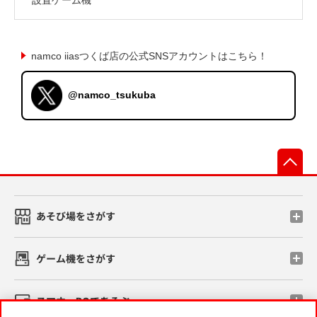
namco iiasつくば店の公式SNSアカウントはこちら！
@namco_tsukuba
先
あそび場をさがす
ゲーム機をさがす
スマホ・PCであそぶ