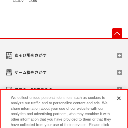
先
あそび場をさがす
ゲーム機をさがす
スマホ・PCであそぶ
We collect unique personal identifiers such as cookies to
analyze our traffic and to personalize content and ads. We
イベント・キャンペーン
share information about your use of our website with our
analytics and advertising partners, who may combine it with
other information that you have provided to them or that they
have collected from your use of their services. Please click