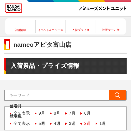
店舗情報
イベント&ニュース
入荷プライズ
設置ゲーム機
namcoアピタ富山店
入荷景品・プライズ情報
登場月
全て表示
9月
8月
7月
6月
登場週
全て表示
5週
4週
3週
2週
1週