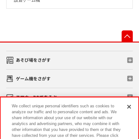
先
あそび場をさがす
ゲーム機をさがす
スマホ・PCであそぶ
We collect unique personal identifiers such as cookies to
analyze our traffic and to personalize content and ads. We
イベント・キャンペーン
share information about your use of our website with our
analytics and advertising partners, who may combine it with
other information that you have provided to them or that they
have collected from your use of their services. Please click