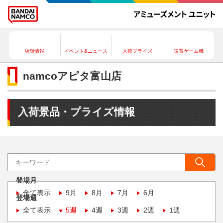
店舗情報
イベント&ニュース
入荷プライズ
設置ゲーム機
namcoアピタ富山店
入荷景品・プライズ情報
登場月
全て表示
9月
8月
7月
6月
登場週
全て表示
5週
4週
3週
2週
1週