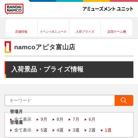
店舗情報
イベント&ニュース
入荷プライズ
設置ゲーム機
namcoアピタ富山店
入荷景品・プライズ情報
登場月
全て表示
9月
8月
7月
6月
登場週
全て表示
5週
4週
3週
2週
1週