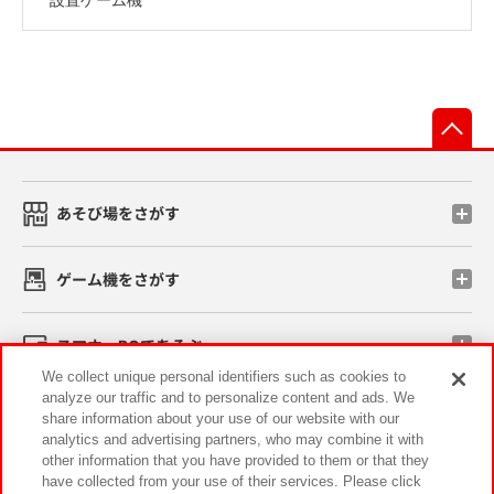
先
あそび場をさがす
ゲーム機をさがす
スマホ・PCであそぶ
We collect unique personal identifiers such as cookies to
analyze our traffic and to personalize content and ads. We
イベント・キャンペーン
share information about your use of our website with our
analytics and advertising partners, who may combine it with
other information that you have provided to them or that they
have collected from your use of their services. Please click