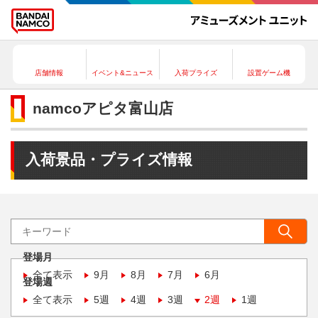
店舗情報
イベント&ニュース
入荷プライズ
設置ゲーム機
namcoアピタ富山店
入荷景品・プライズ情報
登場月
全て表示
9月
8月
7月
6月
登場週
全て表示
5週
4週
3週
2週
1週