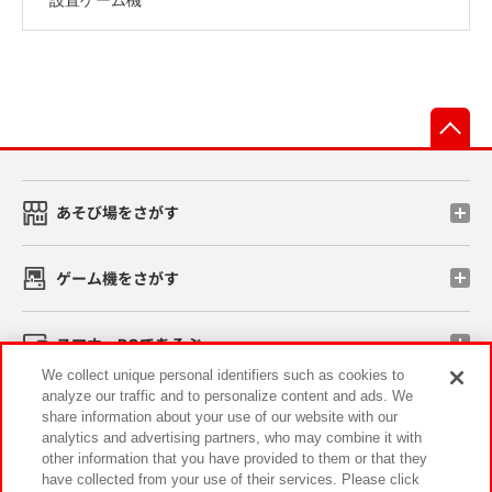
先
あそび場をさがす
ゲーム機をさがす
スマホ・PCであそぶ
We collect unique personal identifiers such as cookies to
analyze our traffic and to personalize content and ads. We
イベント・キャンペーン
share information about your use of our website with our
analytics and advertising partners, who may combine it with
other information that you have provided to them or that they
have collected from your use of their services. Please click