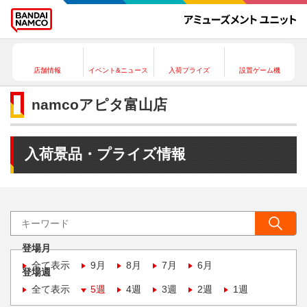
店舗情報
イベント&ニュース
入荷プライズ
設置ゲーム機
namcoアピタ富山店
入荷景品・プライズ情報
登場月
全て表示
9月
8月
7月
6月
登場週
全て表示
5週
4週
3週
2週
1週