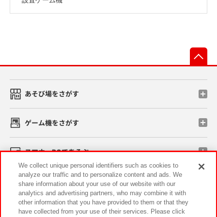
先
あそび場をさがす
ゲーム機をさがす
スマホ・PCであそぶ
We collect unique personal identifiers such as cookies to
analyze our traffic and to personalize content and ads. We
イベント・キャンペーン
share information about your use of our website with our
analytics and advertising partners, who may combine it with
other information that you have provided to them or that they
have collected from your use of their services. Please click