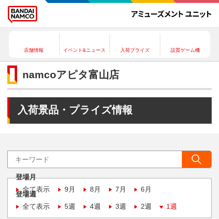
店舗情報
イベント&ニュース
入荷プライズ
設置ゲーム機
namcoアピタ富山店
入荷景品・プライズ情報
登場月
全て表示
9月
8月
7月
6月
登場週
全て表示
5週
4週
3週
2週
1週