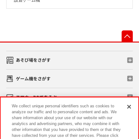
先
あそび場をさがす
ゲーム機をさがす
スマホ・PCであそぶ
We collect unique personal identifiers such as cookies to
analyze our traffic and to personalize content and ads. We
イベント・キャンペーン
share information about your use of our website with our
analytics and advertising partners, who may combine it with
other information that you have provided to them or that they
have collected from your use of their services. Please click