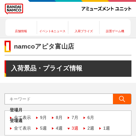
店舗情報
イベント&ニュース
入荷プライズ
設置ゲーム機
namcoアピタ富山店
入荷景品・プライズ情報
登場月
全て表示
9月
8月
7月
6月
登場週
全て表示
5週
4週
3週
2週
1週