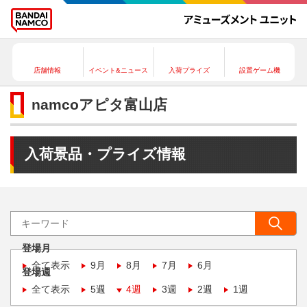
店舗情報
イベント&ニュース
入荷プライズ
設置ゲーム機
namcoアピタ富山店
入荷景品・プライズ情報
登場月
全て表示
9月
8月
7月
6月
登場週
全て表示
5週
4週
3週
2週
1週