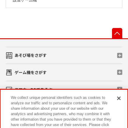
先
あそび場をさがす
ゲーム機をさがす
スマホ・PCであそぶ
We collect unique personal identifiers such as cookies to
analyze our traffic and to personalize content and ads. We
イベント・キャンペーン
share information about your use of our website with our
analytics and advertising partners, who may combine it with
other information that you have provided to them or that they
have collected from your use of their services. Please click