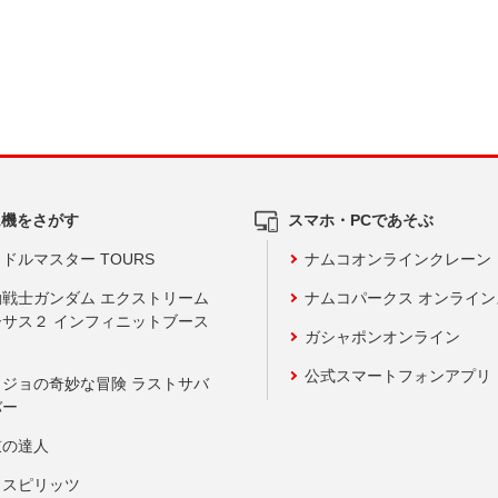
ム機をさがす
スマホ・PCであそぶ
ドルマスター TOURS
ナムコオンラインクレーン
動戦士ガンダム エクストリーム
ナムコパークス オンライ
ーサス２ インフィニットブース
ガシャポンオンライン
公式スマートフォンアプリ
ョジョの奇妙な冒険 ラストサバ
バー
鼓の達人
りスピリッツ