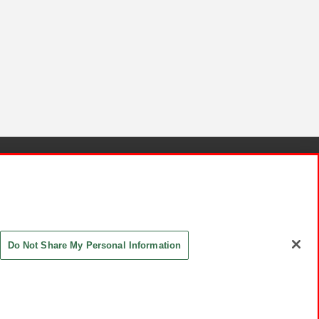
針と検証結果
お取引先さまとともに
お問い合わせ
Do Not Share My Personal Information
ASHIKI Co., Ltd. All Rights Reserved.