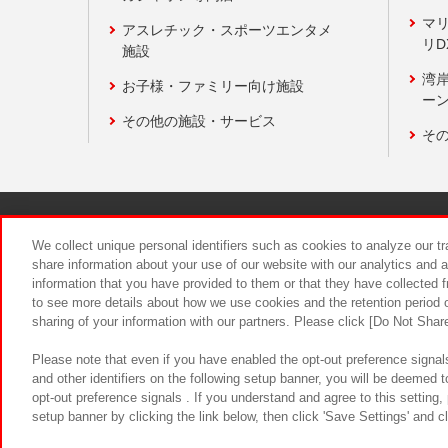
マ
アスレチック・スポーツエンタメ
リD
施設
湾
お子様・ファミリー向け施設
ーン
その他の施設・サービス
そ
関連会社
サステナビリティ
We collect unique personal identifiers such as cookies to analyze our t
share information about your use of our website with our analytics and 
information that you have provided to them or that they have collected f
食品のご提
to see more details about how we use cookies and the retention period o
sharing of your information with our partners. Please click [Do Not Shar
Please note that even if you have enabled the opt-out preference signals
and other identifiers on the following setup banner, you will be deemed 
opt-out preference signals . If you understand and agree to this setting
setup banner by clicking the link below, then click 'Save Settings' and c
©Bandai Namco Amusement Inc.
©Ba