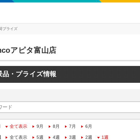
荷プライズ
mcoアピタ富山店
景品・プライズ情報
月
全て表示
9月
8月
7月
6月
週
全て表示
5週
4週
3週
2週
1週