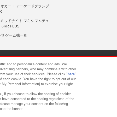
リオカート アーケードグランプ
X
岸ミッドナイト マキシマムチュ
 6RR PLUS
の他 ゲーム機一覧
サイトポリシー
プライバシーポリシー
ウェブアクセシビリティ方
raffic and to personalize content and ads. We
advertising partners, who may combine it with other
rom your use of their services. Please click "
here
"
供について
カスタマーハラスメント対応方針
よくあるご質問・
f each cookie. You have the right to opt out of our
e My Personal Information] to exercise your right.
 , if you choose to allow the sharing of cookies
to have consented to the sharing regardless of the
, please manage your consent on the following
lose the banner.
ndai Namco Amusement Lab Inc.
©Bandai Namco Experience Inc.
©HANAY