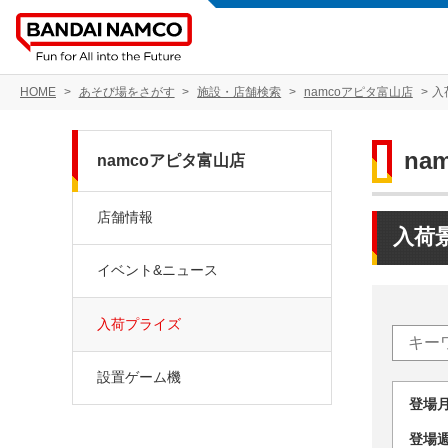
HOME
あそび場をさがす
施設・店舗検索
namcoアピタ富山店
入
na
namcoアピタ富山店
店舗情報
入荷
イベント&ニュース
入荷プライズ
設置ゲーム機
登場
登場