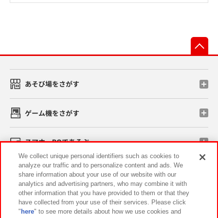
先
あそび場をさがす
ゲーム機をさがす
スマホ・PCであそぶ
We collect unique personal identifiers such as cookies to
analyze our traffic and to personalize content and ads. We
イベント・キャンペーン
share information about your use of our website with our
analytics and advertising partners, who may combine it with
other information that you have provided to them or that they
have collected from your use of their services. Please click
"
here
" to see more details about how we use cookies and
関連会社
サステナビリティ
サイトポリシー