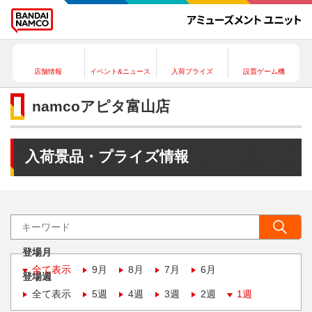
店舗情報
イベント&ニュース
入荷プライズ
設置ゲーム機
namcoアピタ富山店
入荷景品・プライズ情報
登場月
全て表示
9月
8月
7月
6月
登場週
全て表示
5週
4週
3週
2週
1週