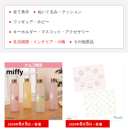
全て表示
ぬいぐるみ・クッション
フィギュア・ホビー
キーホルダー・マスコット・アクセサリー
生活雑貨・インテリア・小物
その他景品
6
5
6
5
2026年
月
日～登場
2026年
月
日～登場