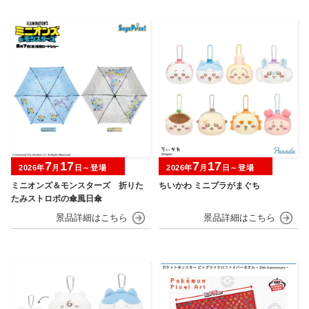
7
17
7
17
2026年
月
日～登場
2026年
月
日～登場
ミニオンズ＆モンスターズ 折りた
ちいかわ ミニプラがまぐち
たみストロボの傘風日傘