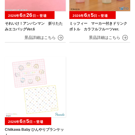
6
26
6
5
2026年
月
日～登場
2026年
月
日～登場
それいけ！アンパンマン 折りたた
ミッフィー マーカー付きドリンク
みエコバッグVer.6
ボトル カラフルフルーツver.
6
5
2026年
月
日～登場
Chiikawa Baby ひんやりブランケッ