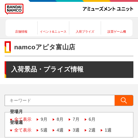
店舗情報
イベント&ニュース
入荷プライズ
設置ゲーム機
namcoアピタ富山店
入荷景品・プライズ情報
登場月
全て表示
9月
8月
7月
6月
登場週
全て表示
5週
4週
3週
2週
1週