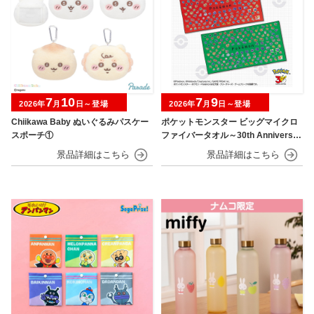
7
10
7
9
2026年
月
日～登場
2026年
月
日～登場
Chiikawa Baby ぬいぐるみパスケー
ポケットモンスター ビッグマイクロ
スポーチ①
ファイバータオル～30th Anniversar
y～