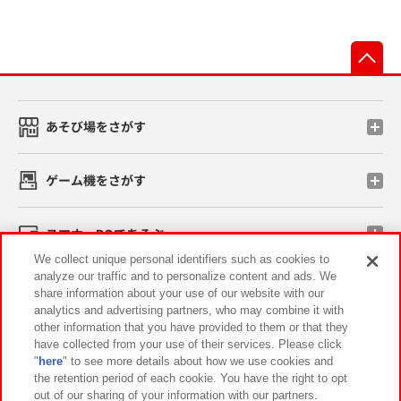
先
あそび場をさがす
ゲーム機をさがす
スマホ・PCであそぶ
We collect unique personal identifiers such as cookies to
analyze our traffic and to personalize content and ads. We
イベント・キャンペーン
share information about your use of our website with our
analytics and advertising partners, who may combine it with
other information that you have provided to them or that they
have collected from your use of their services. Please click
"
here
" to see more details about how we use cookies and
関連会社
サステナビリティ
サイトポリシー
the retention period of each cookie. You have the right to opt
out of our sharing of your information with our partners.