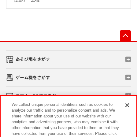
先
あそび場をさがす
ゲーム機をさがす
スマホ・PCであそぶ
We collect unique personal identifiers such as cookies to
analyze our traffic and to personalize content and ads. We
イベント・キャンペーン
share information about your use of our website with our
analytics and advertising partners, who may combine it with
other information that you have provided to them or that they
have collected from your use of their services. Please click