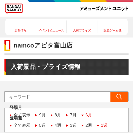
店舗情報
イベント&ニュース
入荷プライズ
設置ゲーム機
namcoアピタ富山店
入荷景品・プライズ情報
登場月
全て表示
9月
8月
7月
6月
登場週
全て表示
5週
4週
3週
2週
1週