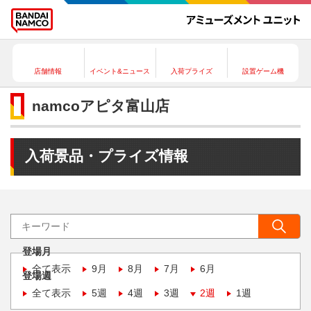
店舗情報
イベント&ニュース
入荷プライズ
設置ゲーム機
namcoアピタ富山店
入荷景品・プライズ情報
登場月
全て表示
9月
8月
7月
6月
登場週
全て表示
5週
4週
3週
2週
1週