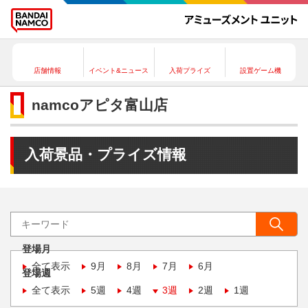
店舗情報
イベント&ニュース
入荷プライズ
設置ゲーム機
namcoアピタ富山店
入荷景品・プライズ情報
登場月
全て表示
9月
8月
7月
6月
登場週
全て表示
5週
4週
3週
2週
1週