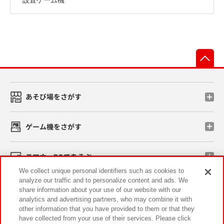
先
あそび場をさがす
ゲーム機をさがす
スマホ・PCであそぶ
We collect unique personal identifiers such as cookies to
analyze our traffic and to personalize content and ads. We
イベント・キャンペーン
share information about your use of our website with our
analytics and advertising partners, who may combine it with
other information that you have provided to them or that they
have collected from your use of their services. Please click