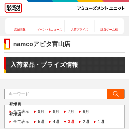
店舗情報
イベント&ニュース
入荷プライズ
設置ゲーム機
namcoアピタ富山店
入荷景品・プライズ情報
登場月
全て表示
9月
8月
7月
6月
登場週
全て表示
5週
4週
3週
2週
1週