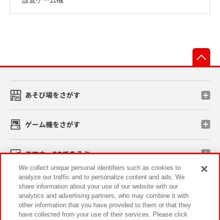
先
あそび場をさがす
ゲーム機をさがす
スマホ・PCであそぶ
We collect unique personal identifiers such as cookies to
analyze our traffic and to personalize content and ads. We
イベント・キャンペーン
share information about your use of our website with our
analytics and advertising partners, who may combine it with
other information that you have provided to them or that they
have collected from your use of their services. Please click