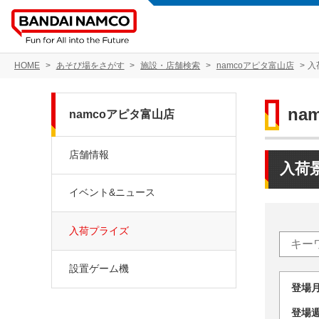
HOME
あそび場をさがす
施設・店舗検索
namcoアピタ富山店
入
na
namcoアピタ富山店
店舗情報
入荷
イベント&ニュース
入荷プライズ
設置ゲーム機
登場
登場