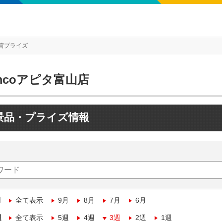
荷プライズ
mcoアピタ富山店
景品・プライズ情報
月
全て表示
9月
8月
7月
6月
週
全て表示
5週
4週
3週
2週
1週