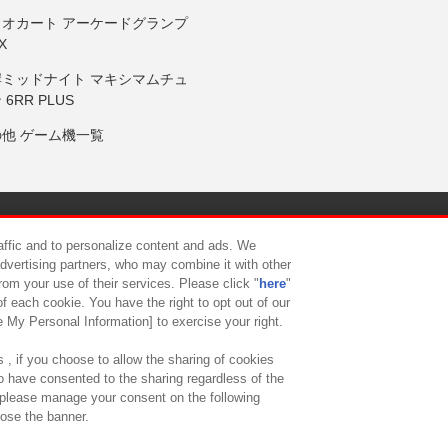
リオカート アーケードグランプ
X
岸ミッドナイト マキシマムチュ
 6RR PLUS
の他 ゲーム機一覧
サイトポリシー
プライバシーポリシー
ウェブアクセシビリティ方
raffic and to personalize content and ads. We
advertising partners, who may combine it with other
rom your use of their services. Please click "
here
"
供について
カスタマーハラスメント対応方針
よくあるご質問・
f each cookie. You have the right to opt out of our
e My Personal Information] to exercise your right.
 , if you choose to allow the sharing of cookies
to have consented to the sharing regardless of the
, please manage your consent on the following
lose the banner.
ndai Namco Amusement Lab Inc.
©Bandai Namco Experience Inc.
©HANAY