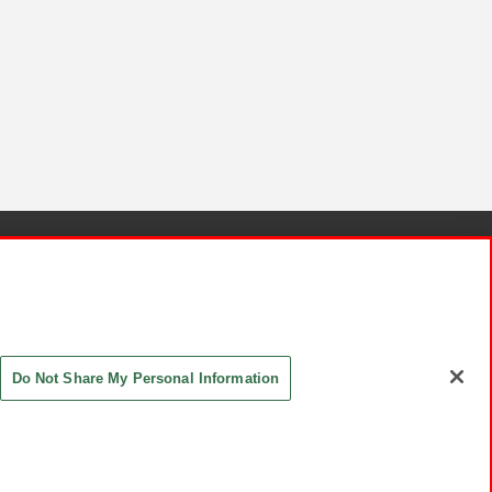
針と検証結果
お取引先さまとともに
お問い合わせ
Do Not Share My Personal Information
ASHIKI Co., Ltd. All Rights Reserved.