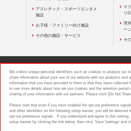
マ
アスレチック・スポーツエンタメ
リD
施設
湾
お子様・ファミリー向け施設
ーン
その他の施設・サービス
そ
関連会社
サステナビリティ
We collect unique personal identifiers such as cookies to analyze our t
share information about your use of our website with our analytics and 
information that you have provided to them or that they have collected f
食品のご提
to see more details about how we use cookies and the retention period o
sharing of your information with our partners. Please click [Do Not Shar
Please note that even if you have enabled the opt-out preference signals
and other identifiers on the following setup banner, you will be deemed 
opt-out preference signals . If you understand and agree to this setting
setup banner by clicking the link below, then click 'Save Settings' and c
©Bandai Namco Amusement Inc.
©Ba