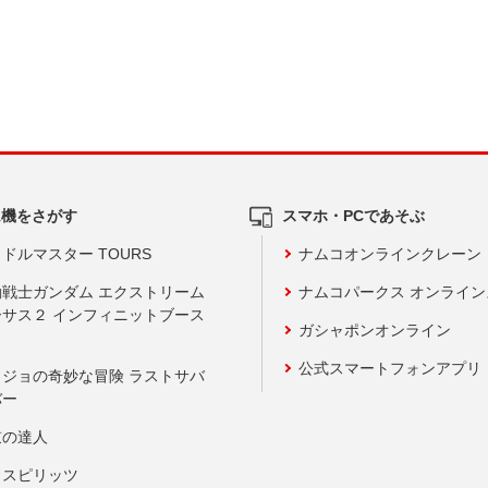
ム機をさがす
スマホ・PCであそぶ
ドルマスター TOURS
ナムコオンラインクレーン
動戦士ガンダム エクストリーム
ナムコパークス オンライ
ーサス２ インフィニットブース
ガシャポンオンライン
公式スマートフォンアプリ
ョジョの奇妙な冒険 ラストサバ
バー
鼓の達人
りスピリッツ