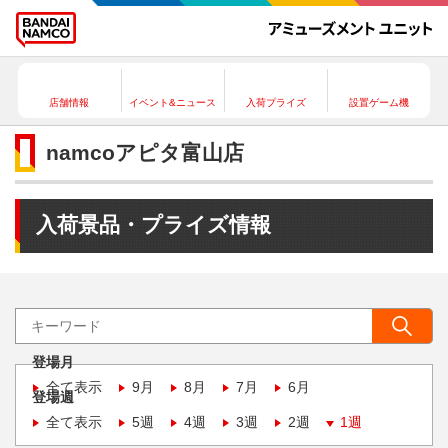
店舗情報
イベント&ニュース
入荷プライズ
設置ゲーム機
namcoアピタ富山店
入荷景品・プライズ情報
登場月
全て表示
9月
8月
7月
6月
登場週
全て表示
5週
4週
3週
2週
1週