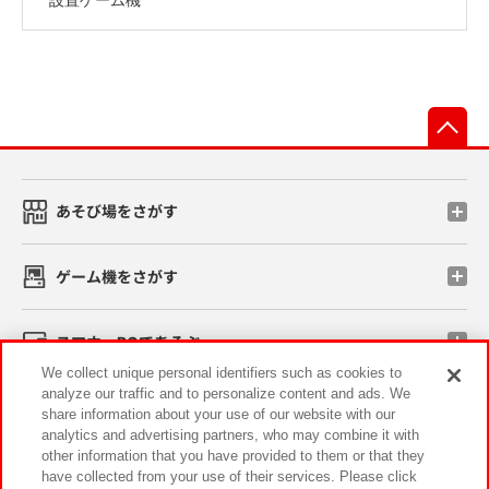
先
あそび場をさがす
ゲーム機をさがす
スマホ・PCであそぶ
We collect unique personal identifiers such as cookies to
analyze our traffic and to personalize content and ads. We
イベント・キャンペーン
share information about your use of our website with our
analytics and advertising partners, who may combine it with
other information that you have provided to them or that they
have collected from your use of their services. Please click