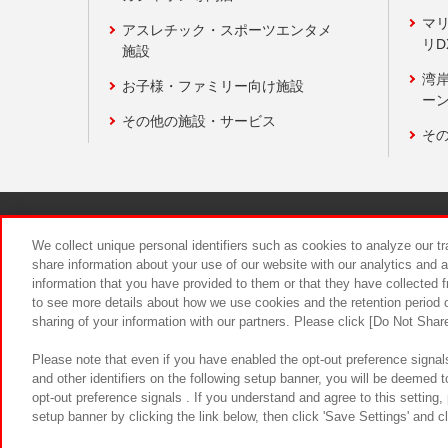
マ
アスレチック・スポーツエンタメ
リD
施設
湾
お子様・ファミリー向け施設
ーン
その他の施設・サービス
そ
関連会社
サステナビリティ
We collect unique personal identifiers such as cookies to analyze our t
share information about your use of our website with our analytics and 
information that you have provided to them or that they have collected f
食品のご提
to see more details about how we use cookies and the retention period o
sharing of your information with our partners. Please click [Do Not Shar
Please note that even if you have enabled the opt-out preference signals
and other identifiers on the following setup banner, you will be deemed 
opt-out preference signals . If you understand and agree to this setting
setup banner by clicking the link below, then click 'Save Settings' and c
©Bandai Namco Amusement Inc.
©Ba