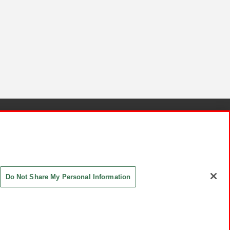
針と検証結果
お取引先さまとともに
お問い合わせ
Do Not Share My Personal Information
ASHIKI Co., Ltd. All Rights Reserved.