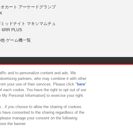
リオカート アーケードグランプ
X
岸ミッドナイト マキシマムチュ
 6RR PLUS
の他 ゲーム機一覧
サイトポリシー
プライバシーポリシー
ウェブアクセシビリティ方
raffic and to personalize content and ads. We
advertising partners, who may combine it with other
rom your use of their services. Please click "
here
"
供について
カスタマーハラスメント対応方針
よくあるご質問・
f each cookie. You have the right to opt out of our
e My Personal Information] to exercise your right.
 , if you choose to allow the sharing of cookies
to have consented to the sharing regardless of the
, please manage your consent on the following
lose the banner.
ndai Namco Amusement Lab Inc.
©Bandai Namco Experience Inc.
©HANAY