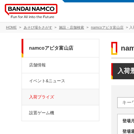
HOME
あそび場をさがす
施設・店舗検索
namcoアピタ富山店
入
na
namcoアピタ富山店
店舗情報
入荷
イベント&ニュース
入荷プライズ
設置ゲーム機
登場
登場