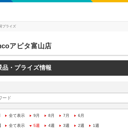
荷プライズ
mcoアピタ富山店
景品・プライズ情報
月
全て表示
9月
8月
7月
6月
週
全て表示
5週
4週
3週
2週
1週