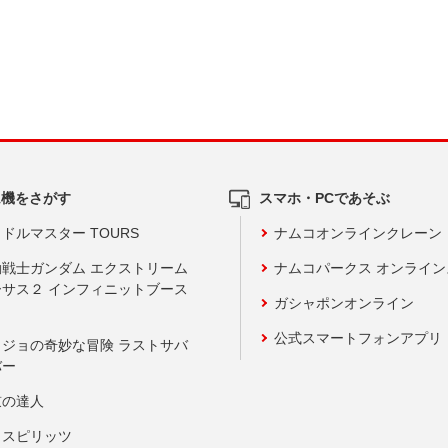
ム機をさがす
スマホ・PCであそぶ
ドルマスター TOURS
ナムコオンラインクレーン
動戦士ガンダム エクストリーム
ナムコパークス オンライ
ーサス２ インフィニットブース
ガシャポンオンライン
公式スマートフォンアプリ
ョジョの奇妙な冒険 ラストサバ
バー
鼓の達人
りスピリッツ