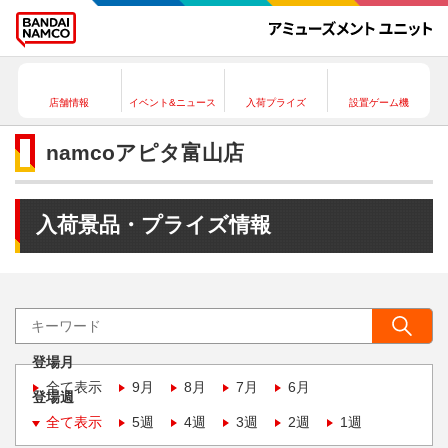
店舗情報
イベント&ニュース
入荷プライズ
設置ゲーム機
namcoアピタ富山店
入荷景品・プライズ情報
登場月
全て表示
9月
8月
7月
6月
登場週
全て表示
5週
4週
3週
2週
1週