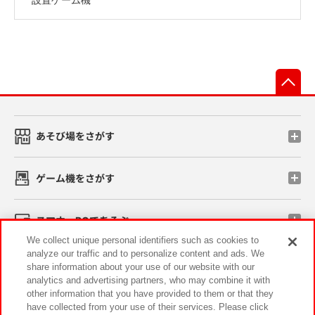
先
あそび場をさがす
ゲーム機をさがす
スマホ・PCであそぶ
We collect unique personal identifiers such as cookies to
analyze our traffic and to personalize content and ads. We
イベント・キャンペーン
share information about your use of our website with our
analytics and advertising partners, who may combine it with
other information that you have provided to them or that they
have collected from your use of their services. Please click