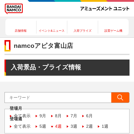
店舗情報
イベント&ニュース
入荷プライズ
設置ゲーム機
namcoアピタ富山店
入荷景品・プライズ情報
登場月
全て表示
9月
8月
7月
6月
登場週
全て表示
5週
4週
3週
2週
1週