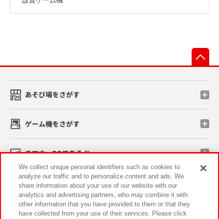
先
あそび場をさがす
ゲーム機をさがす
スマホ・PCであそぶ
We collect unique personal identifiers such as cookies to
analyze our traffic and to personalize content and ads. We
イベント・キャンペーン
share information about your use of our website with our
analytics and advertising partners, who may combine it with
other information that you have provided to them or that they
have collected from your use of their services. Please click