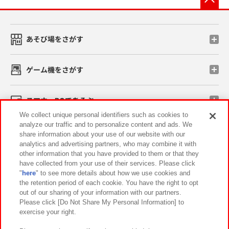
あそび場をさがす
ゲーム機をさがす
スマホ・PCであそぶ
We collect unique personal identifiers such as cookies to
analyze our traffic and to personalize content and ads. We
イベント・キャンペーン
share information about your use of our website with our
analytics and advertising partners, who may combine it with
other information that you have provided to them or that they
have collected from your use of their services. Please click
"
here
" to see more details about how we use cookies and
関連会社
サステナビリティ
サイトポリシー
the retention period of each cookie. You have the right to opt
out of our sharing of your information with our partners.
プライバシーポリシー
ウェブアクセシビリティ方針と検証結果
Please click [Do Not Share My Personal Information] to
exercise your right.
お取引先さまとともに
食品のご提供について