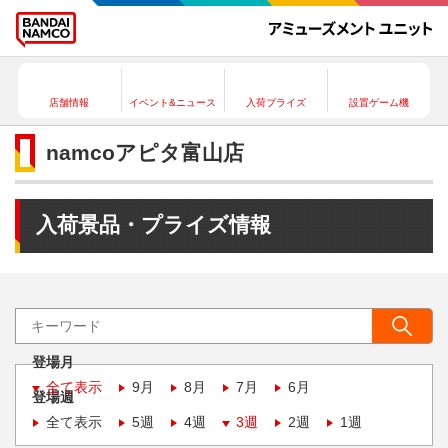
店舗情報
イベント&ニュース
入荷プライズ
設置ゲーム機
namcoアピタ富山店
入荷景品・プライズ情報
登場月
全て表示
9月
8月
7月
6月
登場週
全て表示
5週
4週
3週
2週
1週