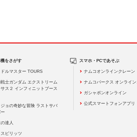
ム機をさがす
スマホ・PCであそぶ
ドルマスター TOURS
ナムコオンラインクレーン
動戦士ガンダム エクストリーム
ナムコパークス オンライ
ーサス２ インフィニットブース
ガシャポンオンライン
公式スマートフォンアプリ
ョジョの奇妙な冒険 ラストサバ
バー
鼓の達人
りスピリッツ