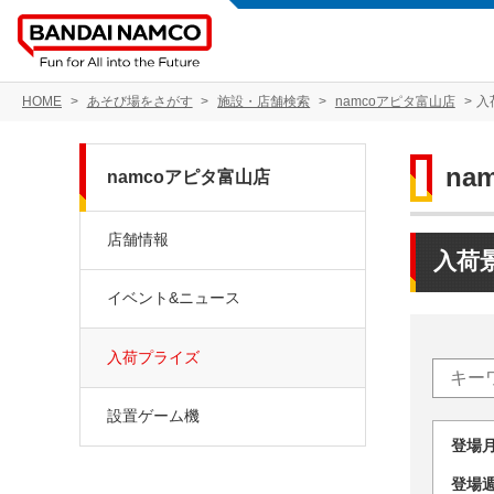
HOME
あそび場をさがす
施設・店舗検索
namcoアピタ富山店
入
na
namcoアピタ富山店
店舗情報
入荷
イベント&ニュース
入荷プライズ
設置ゲーム機
登場
登場