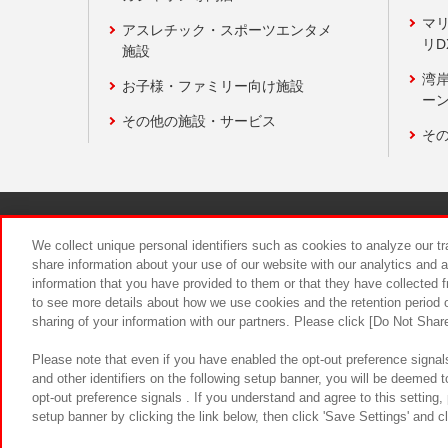
マ
アスレチック・スポーツエンタメ
リD
施設
湾
お子様・ファミリー向け施設
ーン
その他の施設・サービス
そ
関連会社
サステナビリティ
We collect unique personal identifiers such as cookies to analyze our t
share information about your use of our website with our analytics and 
information that you have provided to them or that they have collected f
食品のご提
to see more details about how we use cookies and the retention period o
sharing of your information with our partners. Please click [Do Not Shar
Please note that even if you have enabled the opt-out preference signals
and other identifiers on the following setup banner, you will be deemed 
opt-out preference signals . If you understand and agree to this setting
setup banner by clicking the link below, then click 'Save Settings' and c
©Bandai Namco Amusement Inc.
©Ba