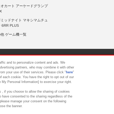
リオカート アーケードグランプ
X
岸ミッドナイト マキシマムチュ
 6RR PLUS
の他 ゲーム機一覧
サイトポリシー
プライバシーポリシー
ウェブアクセシビリティ方
raffic and to personalize content and ads. We
advertising partners, who may combine it with other
rom your use of their services. Please click "
here
"
供について
カスタマーハラスメント対応方針
よくあるご質問・
f each cookie. You have the right to opt out of our
e My Personal Information] to exercise your right.
 , if you choose to allow the sharing of cookies
to have consented to the sharing regardless of the
, please manage your consent on the following
lose the banner.
ndai Namco Amusement Lab Inc.
©Bandai Namco Experience Inc.
©HANAY