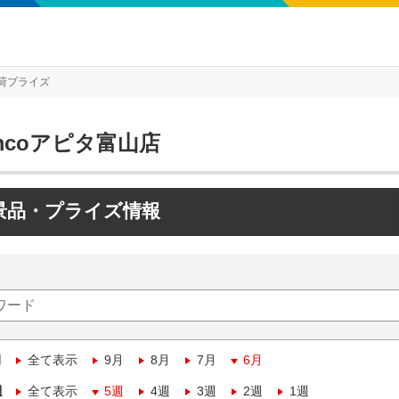
荷プライズ
mcoアピタ富山店
景品・プライズ情報
月
全て表示
9月
8月
7月
6月
週
全て表示
5週
4週
3週
2週
1週