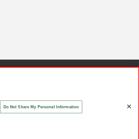
針と検証結果
お取引先さまとともに
お問い合わせ
Do Not Share My Personal Information
ASHIKI Co., Ltd. All Rights Reserved.