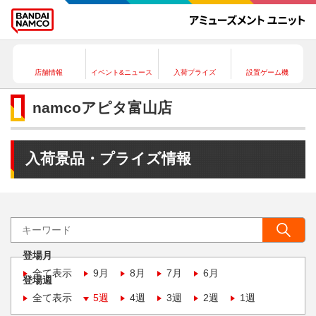
店舗情報
イベント&ニュース
入荷プライズ
設置ゲーム機
namcoアピタ富山店
入荷景品・プライズ情報
登場月
全て表示
9月
8月
7月
6月
登場週
全て表示
5週
4週
3週
2週
1週