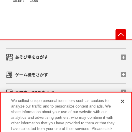
先
あそび場をさがす
ゲーム機をさがす
スマホ・PCであそぶ
We collect unique personal identifiers such as cookies to
analyze our traffic and to personalize content and ads. We
イベント・キャンペーン
share information about your use of our website with our
analytics and advertising partners, who may combine it with
other information that you have provided to them or that they
have collected from your use of their services. Please click