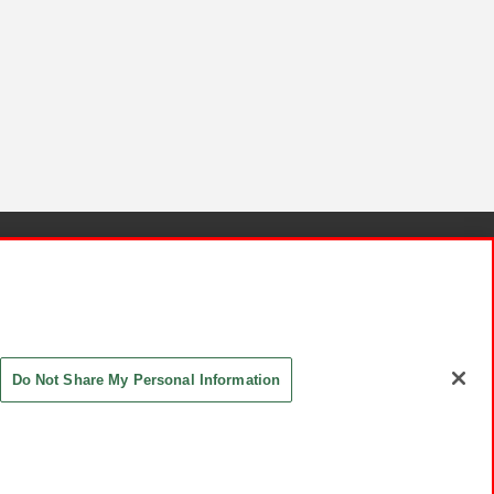
針と検証結果
お取引先さまとともに
お問い合わせ
Do Not Share My Personal Information
ASHIKI Co., Ltd. All Rights Reserved.