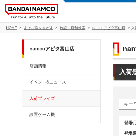
HOME
あそび場をさがす
施設・店舗検索
namcoアピタ富山店
入
na
namcoアピタ富山店
店舗情報
入荷
イベント&ニュース
入荷プライズ
設置ゲーム機
登場
登場