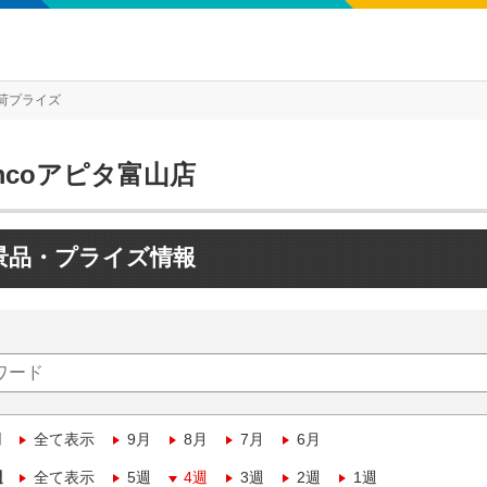
荷プライズ
mcoアピタ富山店
景品・プライズ情報
月
全て表示
9月
8月
7月
6月
週
全て表示
5週
4週
3週
2週
1週