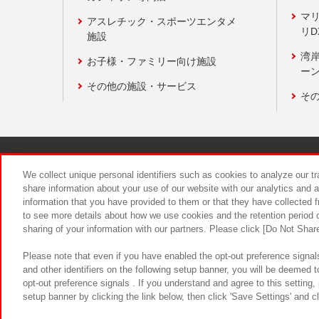
マ
アスレチック・スポーツエンタメ
リD
施設
湾
お子様・ファミリー向け施設
ーン
その他の施設・サービス
そ
関連会社
サステナビリティ
We collect unique personal identifiers such as cookies to analyze our t
share information about your use of our website with our analytics and 
information that you have provided to them or that they have collected f
食品のご提
to see more details about how we use cookies and the retention period o
sharing of your information with our partners. Please click [Do Not Shar
Please note that even if you have enabled the opt-out preference signals
and other identifiers on the following setup banner, you will be deemed 
opt-out preference signals . If you understand and agree to this setting
setup banner by clicking the link below, then click 'Save Settings' and c
©Bandai Namco Amusement Inc.
©Ba