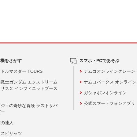
ム機をさがす
スマホ・PCであそぶ
ドルマスター TOURS
ナムコオンラインクレーン
動戦士ガンダム エクストリーム
ナムコパークス オンライ
ーサス２ インフィニットブース
ガシャポンオンライン
公式スマートフォンアプリ
ョジョの奇妙な冒険 ラストサバ
バー
鼓の達人
りスピリッツ