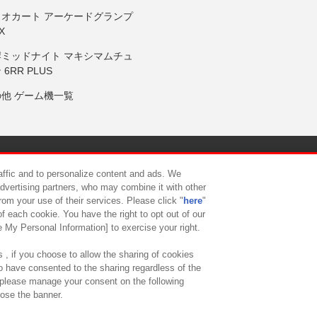
リオカート アーケードグランプ
X
岸ミッドナイト マキシマムチュ
 6RR PLUS
の他 ゲーム機一覧
サイトポリシー
プライバシーポリシー
ウェブアクセシビリティ方
raffic and to personalize content and ads. We
advertising partners, who may combine it with other
rom your use of their services. Please click "
here
"
供について
カスタマーハラスメント対応方針
よくあるご質問・
f each cookie. You have the right to opt out of our
e My Personal Information] to exercise your right.
 , if you choose to allow the sharing of cookies
to have consented to the sharing regardless of the
, please manage your consent on the following
lose the banner.
ndai Namco Amusement Lab Inc.
©Bandai Namco Experience Inc.
©HANAY