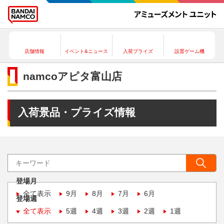
店舗情報
イベント&ニュース
入荷プライズ
設置ゲーム機
namcoアピタ富山店
入荷景品・プライズ情報
登場月
全て表示
9月
8月
7月
6月
登場週
全て表示
5週
4週
3週
2週
1週