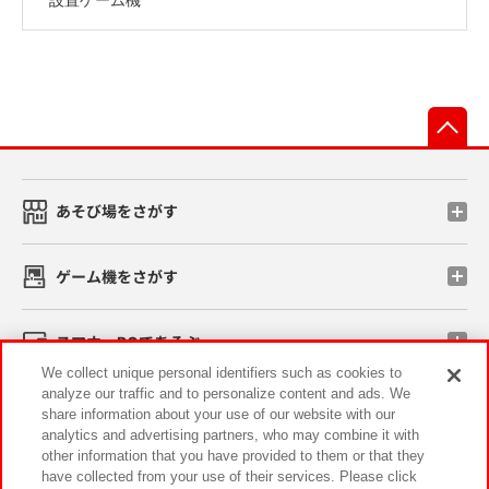
先
あそび場をさがす
ゲーム機をさがす
スマホ・PCであそぶ
We collect unique personal identifiers such as cookies to
analyze our traffic and to personalize content and ads. We
イベント・キャンペーン
share information about your use of our website with our
analytics and advertising partners, who may combine it with
other information that you have provided to them or that they
have collected from your use of their services. Please click