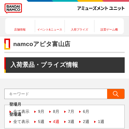
店舗情報
イベント&ニュース
入荷プライズ
設置ゲーム機
namcoアピタ富山店
入荷景品・プライズ情報
登場月
全て表示
9月
8月
7月
6月
登場週
全て表示
5週
4週
3週
2週
1週