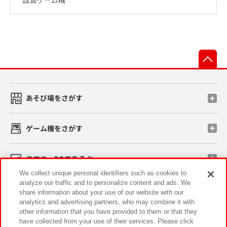
先
あそび場をさがす
ゲーム機をさがす
スマホ・PCであそぶ
We collect unique personal identifiers such as cookies to
analyze our traffic and to personalize content and ads. We
イベント・キャンペーン
share information about your use of our website with our
analytics and advertising partners, who may combine it with
other information that you have provided to them or that they
have collected from your use of their services. Please click