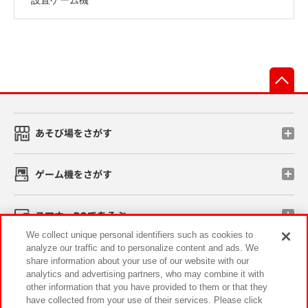
先
あそび場をさがす
ゲーム機をさがす
スマホ・PCであそぶ
We collect unique personal identifiers such as cookies to
analyze our traffic and to personalize content and ads. We
イベント・キャンペーン
share information about your use of our website with our
analytics and advertising partners, who may combine it with
other information that you have provided to them or that they
have collected from your use of their services. Please click