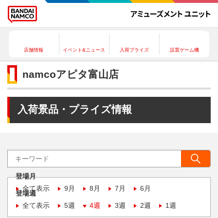
店舗情報
イベント&ニュース
入荷プライズ
設置ゲーム機
namcoアピタ富山店
入荷景品・プライズ情報
登場月
全て表示
9月
8月
7月
6月
登場週
全て表示
5週
4週
3週
2週
1週