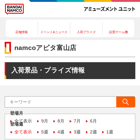
店舗情報
イベント&ニュース
入荷プライズ
設置ゲーム機
namcoアピタ富山店
入荷景品・プライズ情報
登場月
全て表示
9月
8月
7月
6月
登場週
全て表示
5週
4週
3週
2週
1週