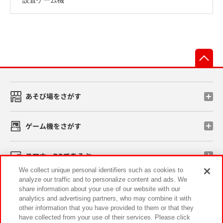
先
あそび場をさがす
ゲーム機をさがす
スマホ・PCであそぶ
We collect unique personal identifiers such as cookies to
analyze our traffic and to personalize content and ads. We
イベント・キャンペーン
share information about your use of our website with our
analytics and advertising partners, who may combine it with
other information that you have provided to them or that they
have collected from your use of their services. Please click