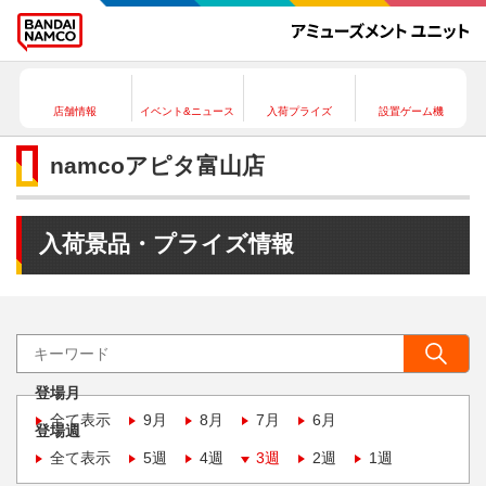
店舗情報
イベント&ニュース
入荷プライズ
設置ゲーム機
namcoアピタ富山店
入荷景品・プライズ情報
登場月
全て表示
9月
8月
7月
6月
登場週
全て表示
5週
4週
3週
2週
1週