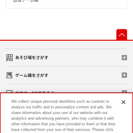
先
あそび場をさがす
ゲーム機をさがす
スマホ・PCであそぶ
We collect unique personal identifiers such as cookies to
analyze our traffic and to personalize content and ads. We
イベント・キャンペーン
share information about your use of our website with our
analytics and advertising partners, who may combine it with
other information that you have provided to them or that they
have collected from your use of their services. Please click