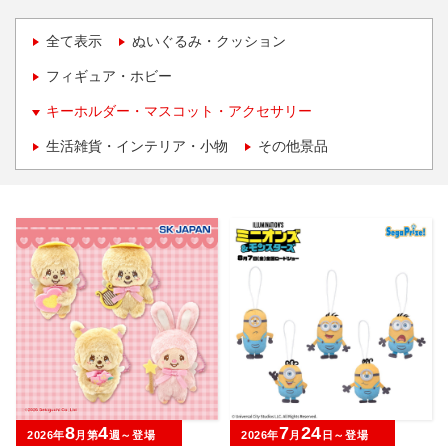
全て表示
ぬいぐるみ・クッション
フィギュア・ホビー
キーホルダー・マスコット・アクセサリー
生活雑貨・インテリア・小物
その他景品
8
4
7
24
2026年
月第
週～登場
2026年
月
日～登場