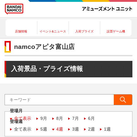
店舗情報
イベント&ニュース
入荷プライズ
設置ゲーム機
namcoアピタ富山店
入荷景品・プライズ情報
登場月
全て表示
9月
8月
7月
6月
登場週
全て表示
5週
4週
3週
2週
1週