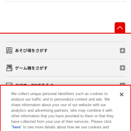
先
あそび場をさがす
ゲーム機をさがす
スマホ・PCであそぶ
We collect unique personal identifiers such as cookies to
analyze our traffic and to personalize content and ads. We
イベント・キャンペーン
share information about your use of our website with our
analytics and advertising partners, who may combine it with
other information that you have provided to them or that they
have collected from your use of their services. Please click
"
here
" to see more details about how we use cookies and
関連会社
サステナビリティ
サイトポリシー