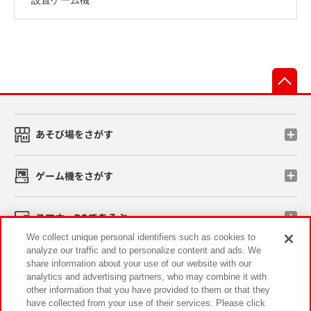
先
あそび場をさがす
ゲーム機をさがす
スマホ・PCであそぶ
We collect unique personal identifiers such as cookies to
analyze our traffic and to personalize content and ads. We
イベント・キャンペーン
share information about your use of our website with our
analytics and advertising partners, who may combine it with
other information that you have provided to them or that they
have collected from your use of their services. Please click