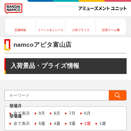
店舗情報
イベント&ニュース
入荷プライズ
設置ゲーム機
namcoアピタ富山店
入荷景品・プライズ情報
登場月
全て表示
9月
8月
7月
6月
登場週
全て表示
5週
4週
3週
2週
1週