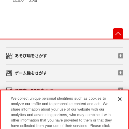
先
あそび場をさがす
ゲーム機をさがす
スマホ・PCであそぶ
We collect unique personal identifiers such as cookies to
analyze our traffic and to personalize content and ads. We
イベント・キャンペーン
share information about your use of our website with our
analytics and advertising partners, who may combine it with
other information that you have provided to them or that they
have collected from your use of their services. Please click