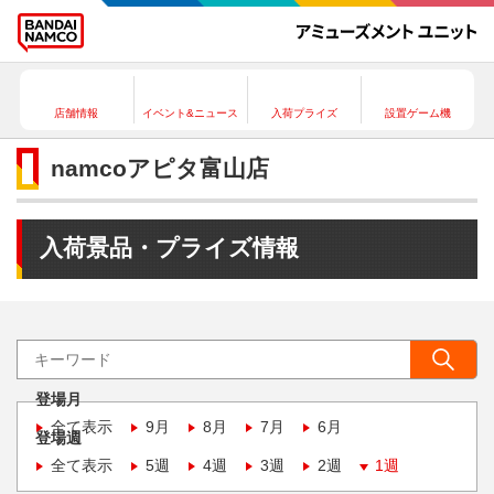
店舗情報
イベント&ニュース
入荷プライズ
設置ゲーム機
namcoアピタ富山店
入荷景品・プライズ情報
登場月
全て表示
9月
8月
7月
6月
登場週
全て表示
5週
4週
3週
2週
1週