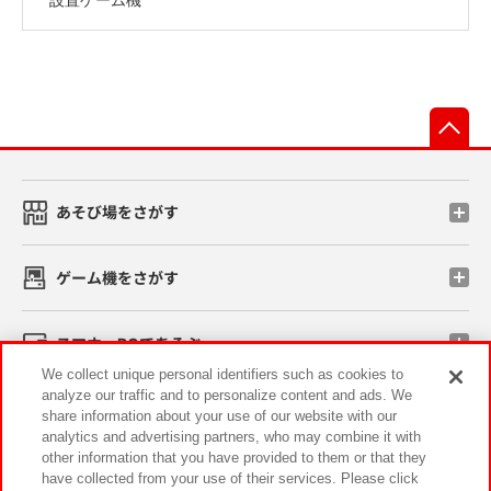
先
あそび場をさがす
ゲーム機をさがす
スマホ・PCであそぶ
We collect unique personal identifiers such as cookies to
analyze our traffic and to personalize content and ads. We
イベント・キャンペーン
share information about your use of our website with our
analytics and advertising partners, who may combine it with
other information that you have provided to them or that they
have collected from your use of their services. Please click