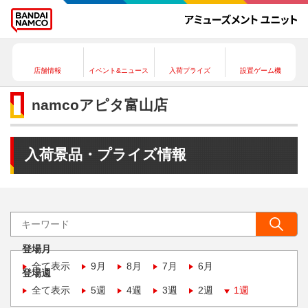
店舗情報
イベント&ニュース
入荷プライズ
設置ゲーム機
namcoアピタ富山店
入荷景品・プライズ情報
登場月
全て表示
9月
8月
7月
6月
登場週
全て表示
5週
4週
3週
2週
1週