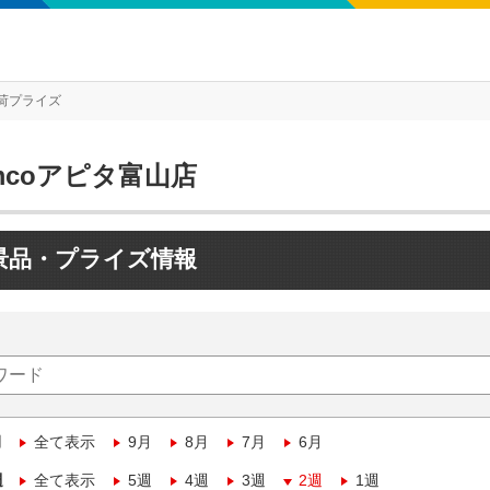
荷プライズ
mcoアピタ富山店
景品・プライズ情報
月
全て表示
9月
8月
7月
6月
週
全て表示
5週
4週
3週
2週
1週