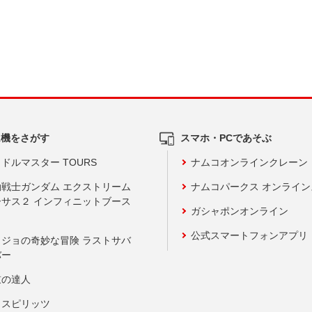
ム機をさがす
スマホ・PCであそぶ
ドルマスター TOURS
ナムコオンラインクレーン
動戦士ガンダム エクストリーム
ナムコパークス オンライ
ーサス２ インフィニットブース
ガシャポンオンライン
公式スマートフォンアプリ
ョジョの奇妙な冒険 ラストサバ
バー
鼓の達人
りスピリッツ