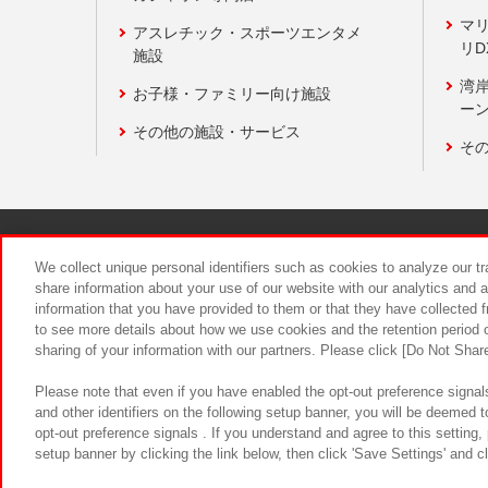
マ
アスレチック・スポーツエンタメ
リD
施設
湾
お子様・ファミリー向け施設
ーン
その他の施設・サービス
そ
関連会社
サステナビリティ
We collect unique personal identifiers such as cookies to analyze our t
share information about your use of our website with our analytics and 
information that you have provided to them or that they have collected f
食品のご提
to see more details about how we use cookies and the retention period o
sharing of your information with our partners. Please click [Do Not Shar
Please note that even if you have enabled the opt-out preference signals
and other identifiers on the following setup banner, you will be deemed 
opt-out preference signals . If you understand and agree to this setting
setup banner by clicking the link below, then click 'Save Settings' and c
©Bandai Namco Amusement Inc.
©Ba