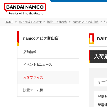
HOME
あそび場をさがす
施設・店舗検索
namcoアピタ富山店
入
na
namcoアピタ富山店
店舗情報
入荷
イベント&ニュース
入荷プライズ
設置ゲーム機
登場
登場