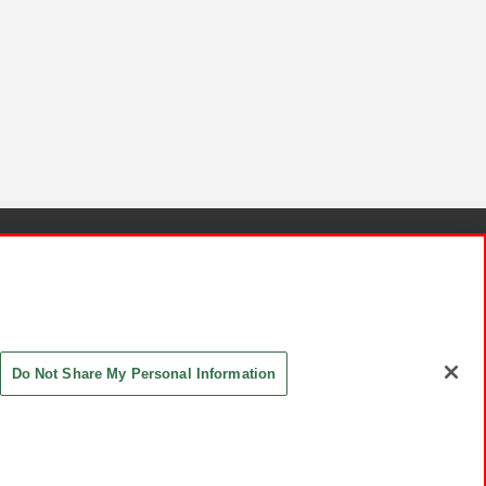
針と検証結果
お取引先さまとともに
お問い合わせ
Do Not Share My Personal Information
ASHIKI Co., Ltd. All Rights Reserved.