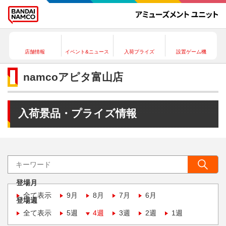
店舗情報
イベント&ニュース
入荷プライズ
設置ゲーム機
namcoアピタ富山店
入荷景品・プライズ情報
登場月
全て表示
9月
8月
7月
6月
登場週
全て表示
5週
4週
3週
2週
1週