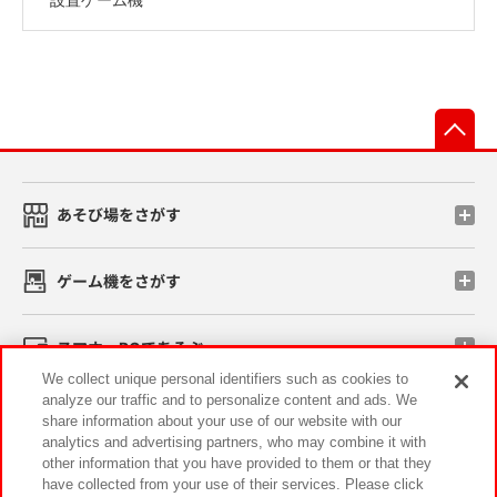
先
あそび場をさがす
ゲーム機をさがす
スマホ・PCであそぶ
We collect unique personal identifiers such as cookies to
analyze our traffic and to personalize content and ads. We
イベント・キャンペーン
share information about your use of our website with our
analytics and advertising partners, who may combine it with
other information that you have provided to them or that they
have collected from your use of their services. Please click