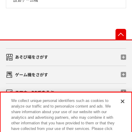
先
あそび場をさがす
ゲーム機をさがす
スマホ・PCであそぶ
We collect unique personal identifiers such as cookies to
analyze our traffic and to personalize content and ads. We
イベント・キャンペーン
share information about your use of our website with our
analytics and advertising partners, who may combine it with
other information that you have provided to them or that they
have collected from your use of their services. Please click