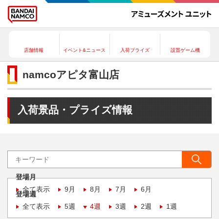
店舗情報
イベント&ニュース
入荷プライズ
設置ゲーム機
namcoアピタ富山店
入荷景品・プライズ情報
登場月
全て表示
9月
8月
7月
6月
登場週
全て表示
5週
4週
3週
2週
1週