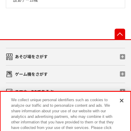
先
あそび場をさがす
ゲーム機をさがす
スマホ・PCであそぶ
We collect unique personal identifiers such as cookies to
analyze our traffic and to personalize content and ads. We
イベント・キャンペーン
share information about your use of our website with our
analytics and advertising partners, who may combine it with
other information that you have provided to them or that they
have collected from your use of their services. Please click