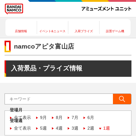
店舗情報
イベント&ニュース
入荷プライズ
設置ゲーム機
namcoアピタ富山店
入荷景品・プライズ情報
登場月
全て表示
9月
8月
7月
6月
登場週
全て表示
5週
4週
3週
2週
1週