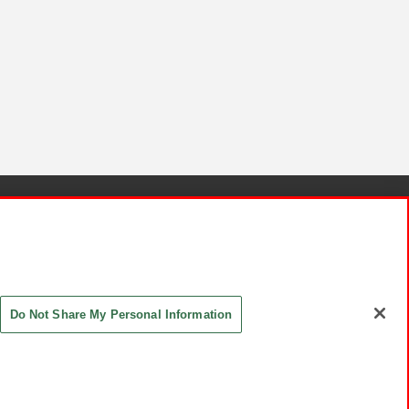
針と検証結果
お取引先さまとともに
お問い合わせ
Do Not Share My Personal Information
ASHIKI Co., Ltd. All Rights Reserved.