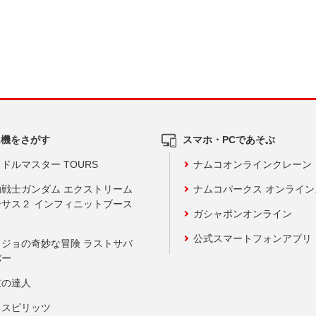
ム機をさがす
スマホ・PCであそぶ
ドルマスター TOURS
ナムコオンラインクレーン
動戦士ガンダム エクストリーム
ナムコパークス オンライ
ーサス２ インフィニットブース
ガシャポンオンライン
公式スマートフォンアプリ
ョジョの奇妙な冒険 ラストサバ
バー
鼓の達人
りスピリッツ