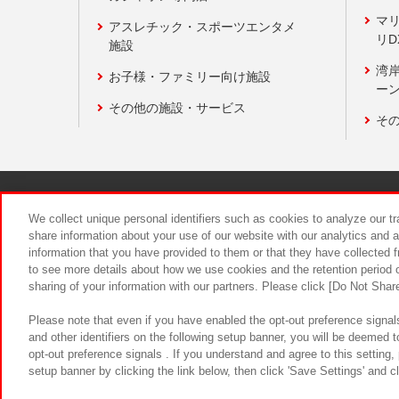
マ
アスレチック・スポーツエンタメ
リD
施設
湾
お子様・ファミリー向け施設
ーン
その他の施設・サービス
そ
関連会社
サステナビリティ
We collect unique personal identifiers such as cookies to analyze our t
share information about your use of our website with our analytics and 
information that you have provided to them or that they have collected f
食品のご提
to see more details about how we use cookies and the retention period o
sharing of your information with our partners. Please click [Do Not Shar
Please note that even if you have enabled the opt-out preference signals
and other identifiers on the following setup banner, you will be deemed 
opt-out preference signals . If you understand and agree to this setting
setup banner by clicking the link below, then click 'Save Settings' and c
©Bandai Namco Amusement Inc.
©Ba