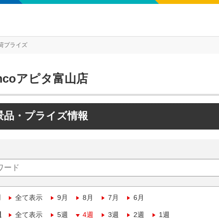
荷プライズ
mcoアピタ富山店
景品・プライズ情報
月
全て表示
9月
8月
7月
6月
週
全て表示
5週
4週
3週
2週
1週