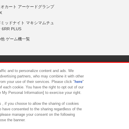
リオカート アーケードグランプ
X
岸ミッドナイト マキシマムチュ
 6RR PLUS
の他 ゲーム機一覧
サイトポリシー
プライバシーポリシー
ウェブアクセシビリティ方
raffic and to personalize content and ads. We
advertising partners, who may combine it with other
rom your use of their services. Please click "
here
"
供について
カスタマーハラスメント対応方針
よくあるご質問・
f each cookie. You have the right to opt out of our
e My Personal Information] to exercise your right.
 , if you choose to allow the sharing of cookies
to have consented to the sharing regardless of the
, please manage your consent on the following
lose the banner.
ndai Namco Amusement Lab Inc.
©Bandai Namco Experience Inc.
©HANAY