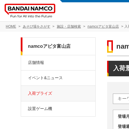
HOME
あそび場をさがす
施設・店舗検索
namcoアピタ富山店
入
na
namcoアピタ富山店
店舗情報
入荷
イベント&ニュース
入荷プライズ
設置ゲーム機
登場
登場