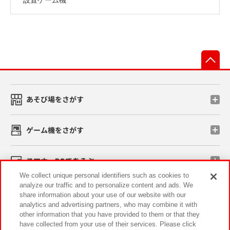
先
あそび場をさがす
ゲーム機をさがす
スマホ・PCであそぶ
We collect unique personal identifiers such as cookies to
analyze our traffic and to personalize content and ads. We
イベント・キャンペーン
share information about your use of our website with our
analytics and advertising partners, who may combine it with
other information that you have provided to them or that they
have collected from your use of their services. Please click