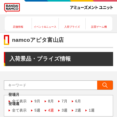
店舗情報
イベント&ニュース
入荷プライズ
設置ゲーム機
namcoアピタ富山店
入荷景品・プライズ情報
登場月
全て表示
9月
8月
7月
6月
登場週
全て表示
5週
4週
3週
2週
1週